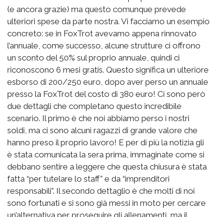
(e ancora grazie) ma questo comunque prevede
ulteriori spese da parte nostra. Vi facciamo un esempio
concreto: se in FoxTrot avevamo appena rinnovato
l’annuale, come successo, alcune strutture ci offrono
un sconto del 50% sul proprio annuale, quindi ci
riconoscono 6 mesi gratis. Questo significa un ulteriore
esborso di 200/250 euro, dopo aver perso un annuale
presso la FoxTrot del costo di 380 euro! Ci sono però
due dettagli che completano questo incredibile
scenario. Il primo è che noi abbiamo perso i nostri
soldi, ma ci sono alcuni ragazzi di grande valore che
hanno preso il proprio lavoro! E per di più la notizia gli
è stata comunicata la sera prima, immaginate come si
debbano sentire a leggere che questa chiusura è stata
fatta “per tutelare lo staff” e da “imprenditori
responsabili”. Il secondo dettaglio è che molti di noi
sono fortunati e si sono già messi in moto per cercare
un’alternativa per proseguire gli allenamenti, ma il