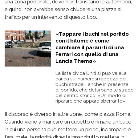
una zona pedonale, dove non transitano le automobili,
e quindi non avrebbe senso chiudere una piazza al
traffico per un intervento di questo tipo.
«Tappare i buchi nel porfido
con il bitume è come
cambiare il paraurti di una
Ferrari con quello di una
Lancia Thema»
La lista civica Uniti si può va alla
carica sui numerosi rappezzi dei
buchi stradali, anche in presenza
di porfido, che deturpano le strade
del centro storico: «Un modo di
riparare che appare aberrante»
Il discorso è diverso in altre zone, come piazza Roma.
Quando viene a mancare un cubetto e rimane un buco
in cui una persona può mettere un piede, inciampare e
farsi male, la priorità diventa innanzitutto mettere in