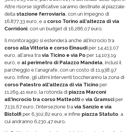
Altre risorse significative saranno destinate al piazzale
della
stazione ferroviaria
, con un impegno di
16.877,33 euro, e a
corso Torino all'altezza di via
Corridoni
, con un budget di 16.286,07 euro.
Il monitoraggio si estenderà anche all'incrocio tra
corso alla Vittoria e corso Einaudi
per 14.413,07
euro, all'area tra
via Ticino e via Po
per 14.103,19
euro, e
al perimetro di Palazzo Mandela
, inclusi il
parcheggio e l'anagrafe, con un costo di 11.938,97
euro. Infine, gli ultimi interventi toccheranno la zona di
corso Palestro
all'altezza di via Ticino
per
11.269,41 euro, la rotonda di
piazza Marconi
all'incrocio tra corso Matteotti
e
via Gramsci
per
7.131,67 euro, l'intersezione tra
via Sanzio e via
Bistolfi
per 6.302,82 euro, e infine
piazza Statuto
, a
cui andranno 6.230,47 euro.