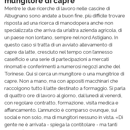
mungitore di capre
Mentre le due ricerche di lavoro nelle cascine di
Albugnano sono andate a buon fine, più difficile trovare
risposta ad una ricerca di manodopera anche non
specializzata che arriva da un’altra azienda agricola, di
un paese non lontano, sempre nel nord Astigiano. In
questo caso si tratta di un avviato allevamento di
capre da latte, cresciuto nel tempo con l’annesso
caseificio e una serie di partecipazioni a mercati
rinomati e conferimenti a numerosi negozi anche del
Torinese. Qui si cerca un mungitore o una mungitrice di
capre. Non a mano, ma con appositi macchinari che
raccolgono tutto il latte destinato a formaggio. Si parla
di quattro ore di lavoro al giorno, dal lunedì al venerdì,
con regolare contratto, formazione, visita medica e
affiancamento. L’annuncio è comparso ovunque, sui
social e non solo, ma di mungitori nessuno in vista. «Di
gente ne è arrivata - spiega la contitolare - ma tanti