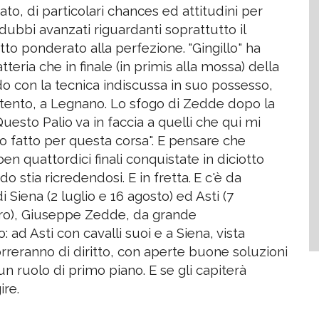
to, di particolari chances ed attitudini per
dubbi avanzati riguardanti soprattutto il
utto ponderato alla perfezione.
"Gingillo" ha
teria che in finale (in primis alla mossa) della
o con la tecnica indiscussa in suo possesso,
 stento, a Legnano. Lo sfogo di Zedde dopo la
esto Palio va in faccia a quelli che qui mi
 fatto per questa corsa". E pensare che
ben quattordici finali conquistate in diciotto
 stia ricredendosi. E in fretta.
E c'è da
iena (2 luglio e 16 agosto) ed Asti (7
ro), Giuseppe Zedde, da grande
 ad Asti con cavalli suoi e a Siena, vista
rreranno di diritto, con aperte buone soluzioni
n ruolo di primo piano. E se gli capiterà
ire.