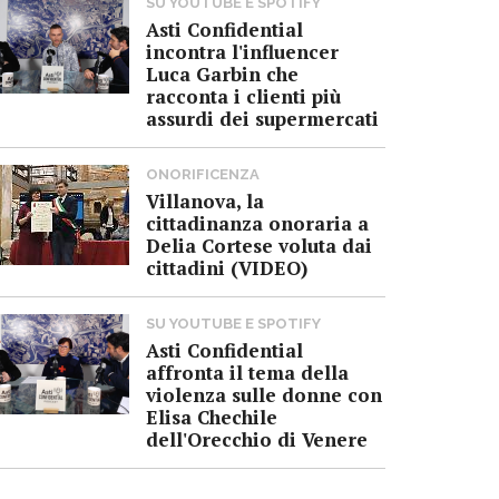
SU YOUTUBE E SPOTIFY
Asti Confidential
incontra l'influencer
Luca Garbin che
racconta i clienti più
assurdi dei supermercati
ONORIFICENZA
Villanova, la
cittadinanza onoraria a
Delia Cortese voluta dai
cittadini (VIDEO)
SU YOUTUBE E SPOTIFY
Asti Confidential
affronta il tema della
violenza sulle donne con
Elisa Chechile
dell'Orecchio di Venere