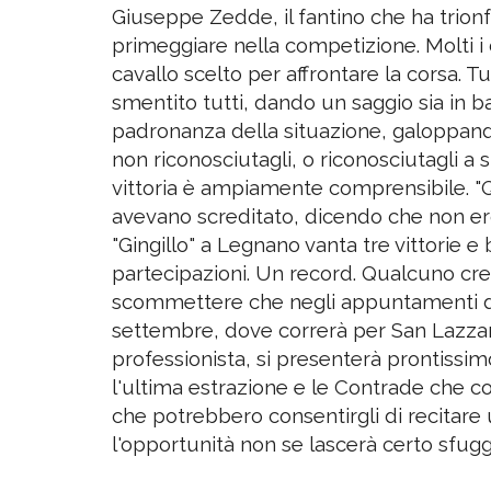
Giuseppe Zedde, il fantino che ha trionfa
primeggiare nella competizione. Molti i 
cavallo scelto per affrontare la corsa. T
smentito tutti, dando un saggio sia in bat
padronanza della situazione, galoppand
non riconosciutagli, o riconosciutagli a
vittoria è ampiamente comprensibile. "Qu
avevano screditato, dicendo che non ero
"Gingillo" a Legnano vanta tre vittorie e 
partecipazioni. Un record. Qualcuno credo
scommettere che negli appuntamenti di S
settembre, dove correrà per San Lazza
professionista, si presenterà prontissimo:
l'ultima estrazione e le Contrade che co
che potrebbero consentirgli di recitare u
l'opportunità non se lascerà certo sfugg