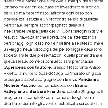
freelance e hacker che si muove ai margini del sistema,
lontano dai canoni del classico investigatore. Ironico,
disilluso ma determinato, affronta ogni caso con
intelligenza, astuzia e un profondo senso di giustizia
personale, sempre accompagnato dalla sua
inseparabile Vespa gialla del ‘74. Con i dialoghi incisivi e
realistici, talvolta anche ironici, che caratterizzano i
personaggi, ogni caso non è mai fine a sé stesso, ma è
un viaggio nella psicologia dei personaggi e della loro
società Tra le due presentazioni, quella pomeridiana e
quella serale, come di consueto sarà prenotabile
l’
Apericena con l’autore
, presso il Ristorante Antico
Ricetto, al numero 0141-202699. La “maratona” gialla
proseguirà sabato 14 giugno con
Enrico Pandiani
e
Michele Paolino
, per concludersi con
Bruno
Vallepiano
e
Barbara Frandino,
sabato 28 giugno. Il
programma completo con i tempi e i luoghi verrà
distribuito durante gli eventi e pubblicato sui quotidiani