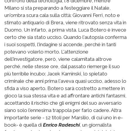
confronti della tecnologia, l'8 dicembre, mentre
Milano si sta preparando a festeggiare il Natale,
un'ombra scura cala sulla città: Giovanni Ferri, noto e
stimato antiquario di Brera, viene ritrovato senza vita in
Duomo. Un infarto, a prima vista. Luca Botero è invece
certo che sia stato ucciso. Quando l'autopsia conferma
i suoi sospetti, l'indagine si accende, perché in tanti
potevano volerlo morto. L'attenzione
dell'investigatore, però, viene calamitata altrove
perché, nelle stesse ore, dal passato riemerge il suo
più terribile incubo: Jacek Kaminski, lo spietato
criminale che anni prima l'aveva quasi ucciso, adesso lo
sfida a viso aperto. Botero sarà costretto a mettere in
gioco la sua stessa vita e ad affrontare antichi fantasmi,
accettando il rischio che gli enigmi del suo avversario
siano solo l'ennesima trappola per farlo cadere. Altra
importante serie - 12 titoli per Marsilio, di cui uno in e-
book- è quella di
Enrico Radeschi
, un giornalista