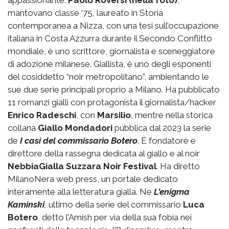
appassionante.
Paolo Roversi (nella foto)
,
mantovano classe ‘75, laureato in Storia
contemporanea a Nizza, con una tesi sull’occupazione
italiana in Costa Azzurra durante il Secondo Conflitto
mondiale, è uno scrittore, giornalista e sceneggiatore
di adozione milanese. Giallista, è uno degli esponenti
del cosiddetto “noir metropolitano”, ambientando le
sue due serie principali proprio a Milano. Ha pubblicato
11 romanzi gialli con protagonista il giornalista/hacker
Enrico Radeschi
, con
Marsilio
, mentre nella storica
collana
Giallo Mondadori
pubblica dal 2023 la serie
de
I casi del commissario Botero
. È fondatore e
direttore della rassegna dedicata al giallo e al noir
NebbiaGialla Suzzara Noir Festival
. Ha diretto
MilanoNera web press, un portale dedicato
interamente alla letteratura gialla. Ne
L'enigma
Kaminski
,
ultimo della serie del commissario
Luca
Botero
, detto l’Amish per via della sua fobia nei