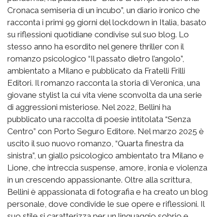
Cronaca semiseria di un incubo”, un diario ironico che
racconta i primi 99 giorni del lockdown in Italia, basato
su riflessioni quotidiane condivise sul suo blog. Lo
stesso anno ha esordito nel genere thriller con il
romanzo psicologico “Il passato dietro l’angolo”,
ambientato a Milano e pubblicato da Fratelli Frilli
Editori. Il romanzo racconta la storia di Veronica, una
giovane stylist la cui vita viene sconvolta da una serie
di aggressioni misteriose. Nel 2022, Bellini ha
pubblicato una raccolta di poesie intitolata “Senza
Centro” con Porto Seguro Editore. Nel marzo 2025 è
uscito il suo nuovo romanzo, “Quarta finestra da
sinistra”, un giallo psicologico ambientato tra Milano e
Lione, che intreccia suspense, amore, ironia e violenza
in un crescendo appassionante. Oltre alla scrittura,
Bellini è appassionata di fotografia e ha creato un blog
personale, dove condivide le sue opere e riflessioni. Il
suo stile si caratterizza per un linguaggio sobrio e