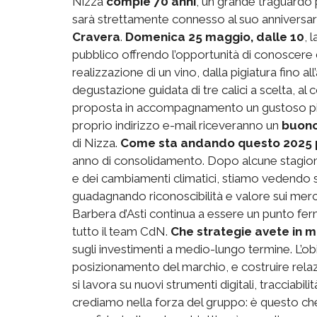
Nizza
compie 70 anni
, un grande traguardo 
sarà strettamente connesso al suo anniversar
Cravera
.
Domenica 25 maggio, dalle 10
, 
pubblico offrendo l’opportunità di conoscere 
realizzazione di un vino, dalla pigiatura fino a
degustazione guidata di tre calici a scelta, al 
proposta in accompagnamento un gustoso piatto 
proprio indirizzo e-mail riceveranno un
buono
di Nizza.
Come sta andando questo 2025 pe
anno di consolidamento. Dopo alcune stagioni 
e dei cambiamenti climatici, stiamo vedendo s
guadagnando riconoscibilità e valore sui merca
Barbera d’Asti continua a essere un punto fer
tutto il team CdN.
Che strategie avete in 
sugli investimenti a medio-lungo termine. L’obie
posizionamento del marchio, e costruire relazio
si lavora su nuovi strumenti digitali, tracciabi
crediamo nella forza del gruppo: è questo che 