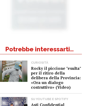
Potrebbe interessarti...
CURIOSITÀ
Rocky il piccione "esulta"
per il ritiro della
delibera della Provincia:
«Ora un dialogo
costruttivo» (Video)
SU YOUTUBE E SPOTIFY
Asti Confidential