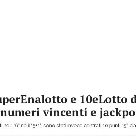
uperEnalotto e 10eLotto d
i numeri vincenti e jackp
 né il “6” né il “5+1”, sono stati invece centrati 10 punti “5”, 