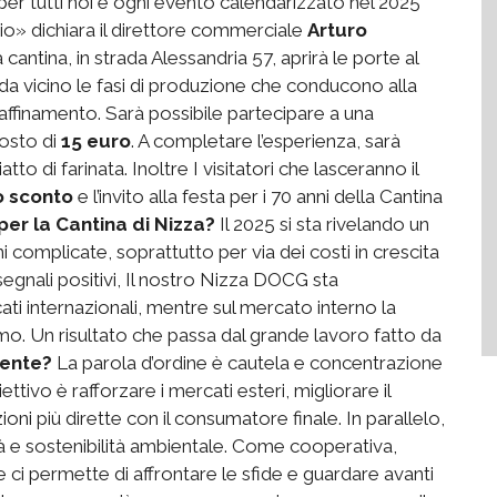
per tutti noi e ogni evento calendarizzato nel 2025
io» dichiara il direttore commerciale
Arturo
la cantina, in strada Alessandria 57, aprirà le porte al
da vicino le fasi di produzione che conducono alla
ll’affinamento. Sarà possibile partecipare a una
costo di
15 euro
. A completare l’esperienza, sarà
di farinata. Inoltre I visitatori che lasceranno il
 sconto
e l’invito alla festa per i 70 anni della Cantina
r la Cantina di Nizza?
Il 2025 si sta rivelando un
complicate, soprattutto per via dei costi in crescita
egnali positivi, Il nostro Nizza DOCG sta
ti internazionali, mentre sul mercato interno la
mo. Un risultato che passa dal grande lavoro fatto da
mente?
La parola d’ordine è cautela e concentrazione
ttivo è rafforzare i mercati esteri, migliorare il
ni più dirette con il consumatore finale. In parallelo,
lità e sostenibilità ambientale. Come cooperativa,
ci permette di affrontare le sfide e guardare avanti