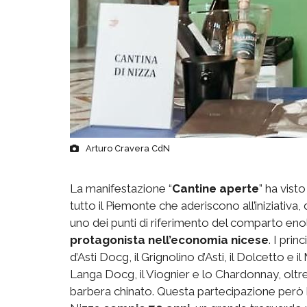
Arturo Cravera CdN
La manifestazione “
Cantine aperte
” ha vist
tutto il Piemonte che aderiscono all’iniziativa,
uno dei punti di riferimento del comparto en
protagonista nell’economia nicese
. I pri
d’Asti Docg, il Grignolino d’Asti, il Dolcetto e 
Langa Docg, il Viognier e lo Chardonnay, olt
barbera chinato. Questa partecipazione però h