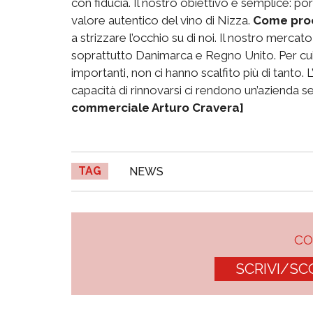
con fiducia. Il nostro obiettivo è semplice: p
valore autentico del vino di Nizza.
Come proc
a strizzare l’occhio su di noi. Il nostro mer
soprattutto Danimarca e Regno Unito. Per cui 
importanti, non ci hanno scalfito più di tanto. L’
capacità di rinnovarsi ci rendono un’azienda s
commerciale Arturo Cravera]
TAG
NEWS
C
SCRIVI/SC