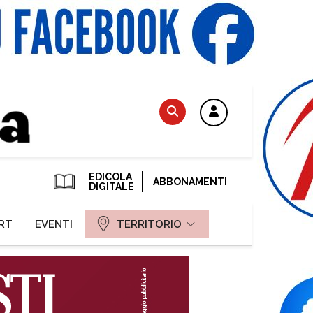
EDICOLA
ABBONAMENTI
DIGITALE
RT
EVENTI
TERRITORIO