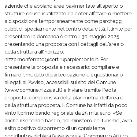
aziende che abbiano aree pavimentate all'aperto o
strutture chiuse inutilizzate da poter affittare o mettere
a disposizione temporaneamente come parcheggi
pubblici, specialmente nel centro della città. Il limite per
presentare la domanda è entro il 30 maggio 2025,
presentando una proposta con i dettagli dell'area o
della struttura all’indirizzo:
nizza.monferrato@cert.ruparpiemonte.it. Per
presentare la proposta è necessario: compilare e
firmare il modulo di partecipazione e il questionario
allegati all'Avviso, accessibili sul sito del Comune
(www.comune.nizza.at.it) e inviare tramite Pec la
proposta, comprensiva della planimetria dell’area o
della struttura proposta. Il Comune ha infatti da poco
vinto il primo bando regionale da 25 mila euro. «Se
anche il secondo bando, del ministero del turismo, avrà
esito positivo disporremo di un consistente
contributo» dichiara l’assessore al Commercio Arturo