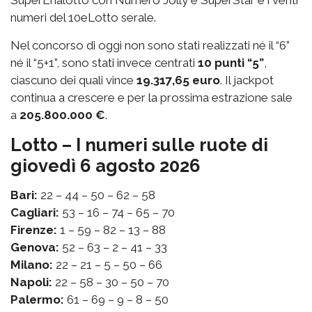
SuperEnalotto con Numero Jolly e SuperStar e i venti
numeri del 10eLotto serale.
Nel concorso di oggi non sono stati realizzati né il “6”
né il “5+1”, sono stati invece centrati
10 punti “5”
,
ciascuno dei quali vince
19.317,65 euro
. Il jackpot
continua a crescere e per la prossima estrazione sale
a
205.800.000 €
.
Lotto – I numeri sulle ruote di
giovedì 6 agosto 2026
Bari:
22 – 44 – 50 – 62 – 58
Cagliari:
53 – 16 – 74 – 65 – 70
Firenze:
1 – 59 – 82 – 13 – 88
Genova:
52 – 63 – 2 – 41 – 33
Milano:
22 – 21 – 5 – 50 – 66
Napoli:
22 – 58 – 30 – 50 – 70
Palermo:
61 – 69 – 9 – 8 – 50