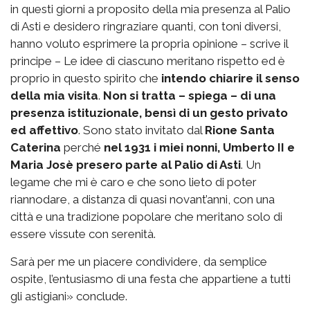
in questi giorni a proposito della mia presenza al Palio
di Asti e desidero ringraziare quanti, con toni diversi,
hanno voluto esprimere la propria opinione – scrive il
principe – Le idee di ciascuno meritano rispetto ed è
proprio in questo spirito che
intendo chiarire il senso
della mia visita
.
Non si tratta – spiega – di una
presenza istituzionale, bensì di un gesto privato
ed affettivo
. Sono stato invitato dal
Rione Santa
Caterina
perché
nel 1931 i miei nonni, Umberto II e
Maria Josè presero parte al Palio di Asti
. Un
legame che mi è caro e che sono lieto di poter
riannodare, a distanza di quasi novant’anni, con una
città e una tradizione popolare che meritano solo di
essere vissute con serenità.
Sarà per me un piacere condividere, da semplice
ospite, l’entusiasmo di una festa che appartiene a tutti
gli astigiani» conclude.