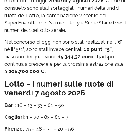
e 10eLotto di oggi,
venerdì 7 agosto 2026
. Come di
consueto sono stati sorteggiati i numeri delle undici
ruote del Lotto, la combinazione vincente del
SuperEnalotto con Numero Jolly e SuperStar e i venti
numeri del 10eLotto serale.
Nel concorso di oggi non sono stati realizzati né il “6”
né il “5+1”, sono stati invece centrati
10 punti “5”
,
ciascuno dei quali vince
15.344,32 euro
. Il jackpot
continua a crescere e per la prossima estrazione sale
a
206.700.000 €.
Lotto – I numeri sulle ruote di
venerdì 7 agosto 2026
Bari:
16 – 13 – 33 – 61 – 50
Cagliari:
1 – 70 – 83 – 80 – 7
Firenze:
75 – 48 – 79 – 20 – 56