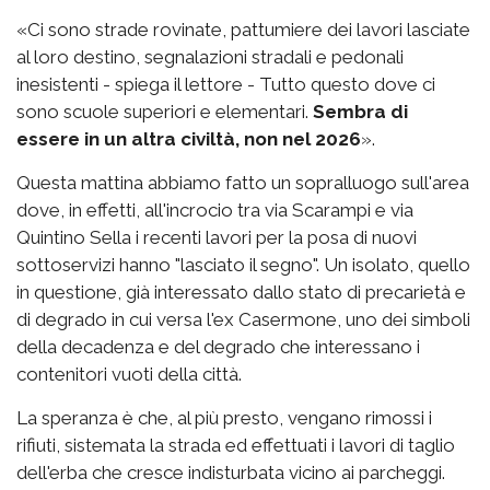
«Ci sono strade rovinate, pattumiere dei lavori lasciate
al loro destino, segnalazioni stradali e pedonali
inesistenti - spiega il lettore - Tutto questo dove ci
sono scuole superiori e elementari.
Sembra di
essere in un altra civiltà, non nel 2026
».
Questa mattina abbiamo fatto un sopralluogo sull'area
dove, in effetti, all'incrocio tra via Scarampi e via
Quintino Sella i recenti lavori per la posa di nuovi
sottoservizi hanno "lasciato il segno". Un isolato, quello
in questione, già interessato dallo stato di precarietà e
di degrado in cui versa l'ex Casermone, uno dei simboli
della decadenza e del degrado che interessano i
contenitori vuoti della città.
La speranza è che, al più presto, vengano rimossi i
rifiuti, sistemata la strada ed effettuati i lavori di taglio
dell'erba che cresce indisturbata vicino ai parcheggi.