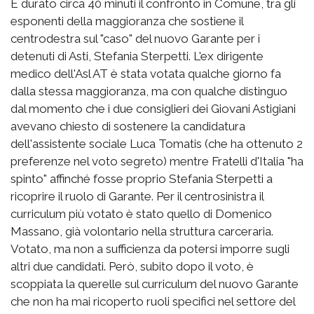
È durato circa 40 minuti il confronto in Comune, tra gli
esponenti della maggioranza che sostiene il
centrodestra sul "caso" del nuovo Garante per i
detenuti di Asti, Stefania Sterpetti. L'ex dirigente
medico dell'Asl AT è stata votata qualche giorno fa
dalla stessa maggioranza, ma con qualche distinguo
dal momento che i due consiglieri dei Giovani Astigiani
avevano chiesto di sostenere la candidatura
dell'assistente sociale Luca Tomatis (che ha ottenuto 2
preferenze nel voto segreto) mentre Fratelli d'Italia "ha
spinto" affinché fosse proprio Stefania Sterpetti a
ricoprire il ruolo di Garante. Per il centrosinistra il
curriculum più votato è stato quello di Domenico
Massano, già volontario nella struttura carceraria.
Votato, ma non a sufficienza da potersi imporre sugli
altri due candidati. Però, subito dopo il voto, è
scoppiata la querelle sul curriculum del nuovo Garante
che non ha mai ricoperto ruoli specifici nel settore del