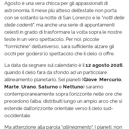
Agosto è una vera chicca per gli appassionati di
astronomia. Il mese più atteso dell’estate non porta
con sé soltanto la notte di San Lorenzo e le "
notti delle
stelle cadenti
", ma anche una serie di appuntamenti
celesti in grado di trasformare la volta sopra le nostre
teste in un vero spettacolo. Per noi, piccole
“formichine” dell’universo, sarà sufficiente alzare gli
occhi per godersi lo spettacolo che il cielo ci offre.
La data da segnare sul calendario è il
12 agosto 2026
,
quando il cielo farà da sfondo ad un particolare
allineamento planetario. Sei pianeti (
Giove
,
Mercurio
,
Marte
,
Urano
,
Saturno
e
Nettuno
)
saranno
contemporaneamente sopra l’orizzonte nelle ore che
precedono l’alba, distribuiti lungo un ampio arco che si
estende dall’orizzonte orientale verso il cielo sud-
occidentale.
Ma attenzione alla parola “
allineamento
”. I pianeti, non