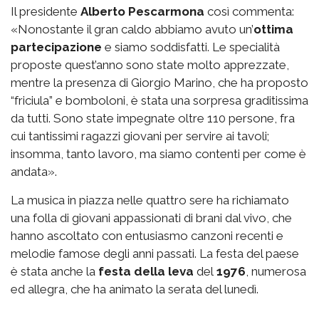
Il presidente
Alberto Pescarmona
così commenta:
«Nonostante il gran caldo abbiamo avuto un’
ottima
partecipazione
e siamo soddisfatti. Le specialità
proposte quest’anno sono state molto apprezzate,
mentre la presenza di Giorgio Marino, che ha proposto
“friciula” e bomboloni, è stata una sorpresa graditissima
da tutti. Sono state impegnate oltre 110 persone, fra
cui tantissimi ragazzi giovani per servire ai tavoli;
insomma, tanto lavoro, ma siamo contenti per come è
andata».
La musica in piazza nelle quattro sere ha richiamato
una folla di giovani appassionati di brani dal vivo, che
hanno ascoltato con entusiasmo canzoni recenti e
melodie famose degli anni passati. La festa del paese
è stata anche la
festa della leva
del
1976
, numerosa
ed allegra, che ha animato la serata del lunedì.