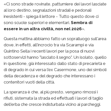
«Ci sono strade rovinate, pattumiere dei lavori lasciate
al loro destino, segnalazioni stradali e pedonali
inesistenti - spiega il lettore - Tutto questo dove ci
sono scuole superiori e elementari.
Sembra di
essere in un altra civiltà, non nel 2026
».
Questa mattina abbiamo fatto un sopralluogo sull'area
dove, in effetti, all'incrocio tra via Scarampi e via
Quintino Sella i recenti lavori per la posa di nuovi
sottoservizi hanno "lasciato il segno". Un isolato, quello
in questione, già interessato dallo stato di precarietà e
di degrado in cui versa l'ex Casermone, uno dei simboli
della decadenza e del degrado che interessano i
contenitori vuoti della città.
La speranza è che, al più presto, vengano rimossi i
rifiuti, sistemata la strada ed effettuati i lavori di taglio
dell'erba che cresce indisturbata vicino ai parcheggi.