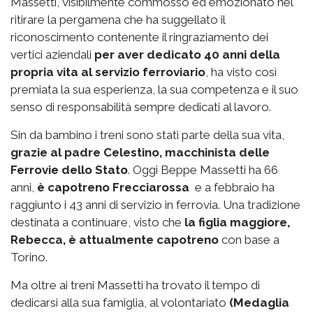
Massetti, visibilmente commosso ed emozionato nel
ritirare la pergamena che ha suggellato il
riconoscimento contenente il ringraziamento dei
vertici aziendali
per aver dedicato 40 anni della
propria vita al servizio ferroviario
, ha visto così
premiata la sua esperienza, la sua competenza e il suo
senso di responsabilità sempre dedicati al lavoro.
Sin da bambino i treni sono stati parte della sua vita,
grazie al padre Celestino, macchinista delle
Ferrovie dello Stato
. Oggi Beppe Massetti ha 66
anni,
è capotreno Frecciarossa
e a febbraio ha
raggiunto i 43 anni di servizio in ferrovia. Una tradizione
destinata a continuare, visto che
la figlia maggiore,
Rebecca, è attualmente capotreno
con base a
Torino.
Ma oltre ai treni Massetti ha trovato il tempo di
dedicarsi alla sua famiglia, al volontariato
(Medaglia