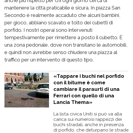
anche più rispetto per chi ogni giorno cerca di
mantenere la città praticabile e sicura. In piazza San
Secondo è realmente accaduto che alcuni bambini,
per gioco, abbiano scavato e tolto dei cubetti di
porfido. I nostri operai sono intervenuti
tempestivamente per rimettere a posto il cubetto. È
una zona pedonale, dove non transitano le automobili,
e quindi non avrebbe senso chiudere una piazza al
traffico per un intervento di questo tipo.
«Tappare i buchi nel porfido
con il bitume è come
cambiare il paraurti di una
Ferrari con quello di una
Lancia Thema»
La lista civica Uniti si può va alla
carica sui numerosi rappezzi dei
buchi stradali, anche in presenza
di porfido, che deturpano le strade