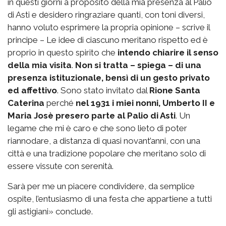
in questi giorni a proposito della mia presenza al Palio
di Asti e desidero ringraziare quanti, con toni diversi,
hanno voluto esprimere la propria opinione – scrive il
principe – Le idee di ciascuno meritano rispetto ed è
proprio in questo spirito che
intendo chiarire il senso
della mia visita
.
Non si tratta – spiega – di una
presenza istituzionale, bensì di un gesto privato
ed affettivo
. Sono stato invitato dal
Rione Santa
Caterina
perché
nel 1931 i miei nonni, Umberto II e
Maria Josè presero parte al Palio di Asti
. Un
legame che mi è caro e che sono lieto di poter
riannodare, a distanza di quasi novant’anni, con una
città e una tradizione popolare che meritano solo di
essere vissute con serenità.
Sarà per me un piacere condividere, da semplice
ospite, l’entusiasmo di una festa che appartiene a tutti
gli astigiani» conclude.