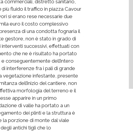
à commerciali, distretto sanitario,
più fluido il traffico in piazza Cavour
vori si erano rese necessarie due
 mila euro il costo complessivo
a presenza di una condotta fognaria il
te gestore, non è stato in grado di
 interventi successivi, effettuati con
mento che ne è risultato ha portato
ni e conseguentemente dell’intero
 di interferenze fra i pali di grande
tta vegetazione infestante, presente
itanza dell’inizio del cantiere, non
ffettiva morfologia del terreno e il
tesse apparire in un primo
dazione di valle ha portato a un
gamento dei plinti e la struttura è
 la porzione di monte dal viale
egli antichi tigli che lo