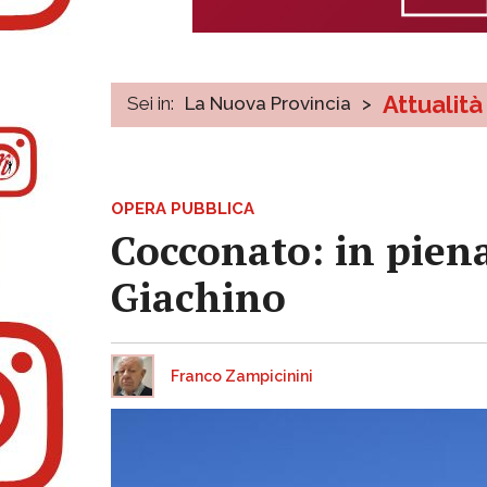
Attualità
Sei in:
La Nuova Provincia
>
OPERA PUBBLICA
Cocconato: in piena
Giachino
Franco Zampicinini