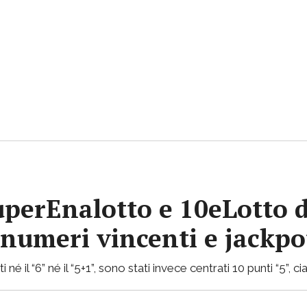
uperEnalotto e 10eLotto d
i numeri vincenti e jackp
 né il “6” né il “5+1”, sono stati invece centrati 10 punti “5”,