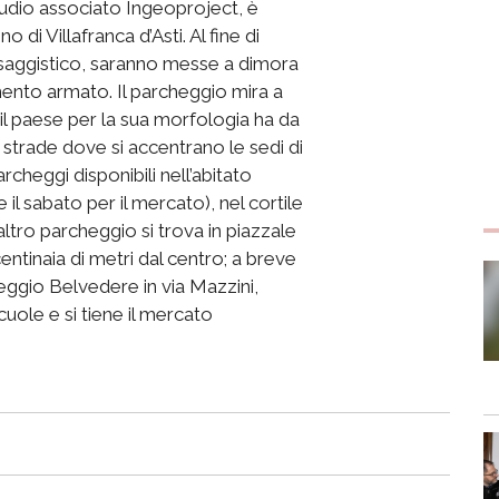
tudio associato Ingeoproject, è
 di Villafranca d’Asti. Al fine di
esaggistico, saranno messe a dimora
mento armato. Il parcheggio mira a
ti il paese per la sua morfologia ha da
 strade dove si accentrano le sedi di
archeggi disponibili nell’abitato
 il sabato per il mercato), nel cortile
altro parcheggio si trova in piazzale
entinaia di metri dal centro; a breve
cheggio Belvedere in via Mazzini,
uole e si tiene il mercato