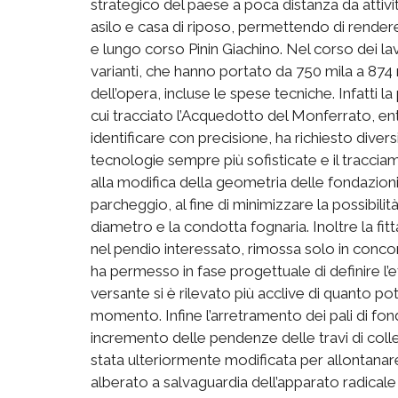
strategico del paese a poca distanza da attivit
asilo e casa di riposo, permettendo di rendere 
e lungo corso Pinin Giachino. Nel corso dei la
varianti, che hanno portato da 750 mila a 874
dell’opera, incluse le spese tecniche. Infatti l
cui tracciato l’Acquedotto del Monferrato, en
identificare con precisione, ha richiesto diversi
tecnologie sempre più sofisticate e il traccia
alla modifica della geometria delle fondazio
parcheggio, al fine di minimizzare la possibilità
diametro e la condotta fognaria. Inoltre la fi
nel pendio interessato, rimossa solo in concom
ha permesso in fase progettuale di definire l’e
versante si è rilevato più acclive di quanto po
momento. Infine l’arretramento dei pali di fon
incremento delle pendenze delle travi di colle
stata ulteriormente modificata per allontanare
alberato a salvaguardia dell’apparato radicale d