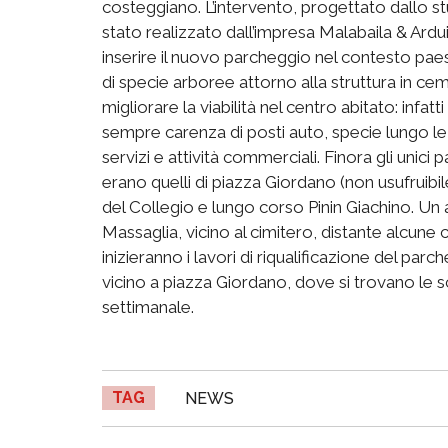
costeggiano. L’intervento, progettato dallo s
stato realizzato dall’impresa Malabaila & Arduino
inserire il nuovo parcheggio nel contesto pa
di specie arboree attorno alla struttura in ce
migliorare la viabilità nel centro abitato: infat
sempre carenza di posti auto, specie lungo le
servizi e attività commerciali. Finora gli unici p
erano quelli di piazza Giordano (non usufruibile
del Collegio e lungo corso Pinin Giachino. Un 
Massaglia, vicino al cimitero, distante alcune c
inizieranno i lavori di riqualificazione del par
vicino a piazza Giordano, dove si trovano le sc
settimanale.
TAG
NEWS