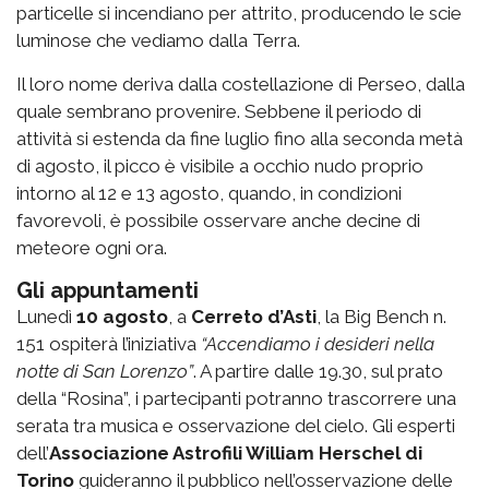
particelle si incendiano per attrito, producendo le scie
luminose che vediamo dalla Terra.
Il loro nome deriva dalla costellazione di Perseo, dalla
quale sembrano provenire. Sebbene il periodo di
attività si estenda da fine luglio fino alla seconda metà
di agosto, il picco è visibile a occhio nudo proprio
intorno al 12 e 13 agosto, quando, in condizioni
favorevoli, è possibile osservare anche decine di
meteore ogni ora.
Gli appuntamenti
Lunedì
10 agosto
, a
Cerreto d’Asti
, la
Big Bench n.
151
ospiterà l’iniziativa
“Accendiamo i desideri nella
notte di San Lorenzo”
. A partire dalle 19.30, sul prato
della “Rosina”, i partecipanti potranno trascorrere una
serata tra musica e osservazione del cielo. Gli esperti
dell’
Associazione Astrofili William Herschel di
Torino
guideranno il pubblico nell’osservazione delle