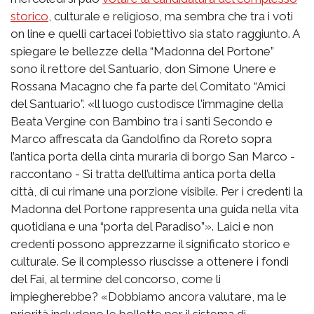
storico
, culturale e religioso, ma sembra che tra i voti
on line e quelli cartacei l’obiettivo sia stato raggiunto. A
spiegare le bellezze della “Madonna del Portone”
sono il rettore del Santuario, don Simone Unere e
Rossana Macagno che fa parte del Comitato “Amici
del Santuario”. «ll luogo custodisce l'immagine della
Beata Vergine con Bambino tra i santi Secondo e
Marco affrescata da Gandolfino da Roreto sopra
l’antica porta della cinta muraria di borgo San Marco -
raccontano - Si tratta dell’ultima antica porta della
città, di cui rimane una porzione visibile. Per i credenti la
Madonna del Portone rappresenta una guida nella vita
quotidiana e una “porta del Paradiso”». Laici e non
credenti possono apprezzarne il significato storico e
culturale. Se il complesso riuscisse a ottenere i fondi
del Fai, al termine del concorso, come li
impiegherebbe? «Dobbiamo ancora valutare, ma le
priorità includono le bollette per il sistema di