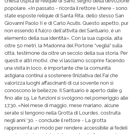
chiesa ospita le reliquie di Santi, segno della devozione
popolare. «In passato - ricorda il rettore Unere - sono
state esposte reliquie di Santa Rita, dello stesso San
Giovanni Paolo II e di Carlo Acutis. Questo aspetto, pur
non essendo il fulcro dell'attività del Santuario, è un
elemento della sua identità». Con la sua cupola, alta
oltre 50 metri, la Madonna del Portone “veglia” sulla
città, testimone da oltre un secolo della sua storia. Per
questi e altri motivi, che vi lasciamo scoprire facendo
una visita in loco, è importante che la comunità
astigiana continui a sostenere l’iniziativa del Fai che
valorizza luoghi affascinanti di cui sovente non si
conoscono le bellezze. Il Santuario è aperto dalle 9
fino alle 19. Le funzioni si svolgono nel pomeriggio alle
17.30. «Nel mese di maggio, mese mariano, alcune
serate si tengono nella Grotta di Lourdes, costruita
negli anni '30. - conclude il rettore - La grotta
rappresenta un modo per rendere accessibile ai fedeli