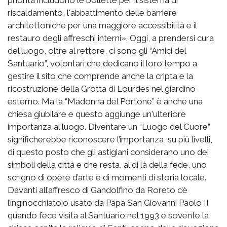
riscaldamento, l'abbattimento delle barriere
architettoniche per una maggiore accessibilità e il
restauro degli affreschi interni». Oggi, a prendersi cura
del luogo, oltre al rettore, ci sono gli “Amici del
Santuario”, volontari che dedicano il loro tempo a
gestire il sito che comprende anche la cripta e la
ricostruzione della Grotta di Lourdes nel giardino
esterno. Ma la “Madonna del Portone” è anche una
chiesa giubilare e questo aggiunge un'ulteriore
importanza al luogo. Diventare un “Luogo del Cuore”
significherebbe riconoscere l’importanza, su più livelli,
di questo posto che gli astigiani considerano uno dei
simboli della città e che resta, al di là della fede, uno
scrigno di opere d’arte e di momenti di storia locale.
Davanti all’affresco di Gandolfino da Roreto c’è
l’inginocchiatoio usato da Papa San Giovanni Paolo II
quando fece visita al Santuario nel 1993 e sovente la