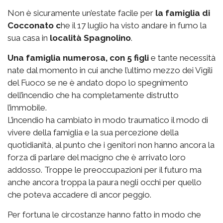
Non è sicuramente un’estate facile per
la famiglia di
Cocconato c
he il 17 luglio ha visto andare in fumo la
sua casa in
località Spagnolino
.
Una famiglia numerosa, con 5 figli
e tante necessità
nate dal momento in cui anche l’ultimo mezzo dei Vigili
del Fuoco se ne è andato dopo lo spegnimento
dell’incendio che ha completamente distrutto
l’immobile.
L’incendio ha cambiato in modo traumatico il modo di
vivere della famiglia e la sua percezione della
quotidianità, al punto che i genitori non hanno ancora la
forza di parlare del macigno che è arrivato loro
addosso. Troppe le preoccupazioni per il futuro ma
anche ancora troppa la paura negli occhi per quello
che poteva accadere di ancor peggio.
Per fortuna le circostanze hanno fatto in modo che