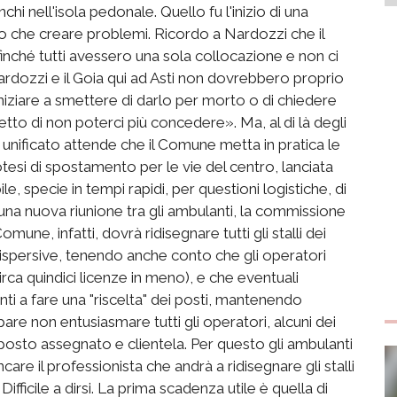
i nell'isola pedonale. Quello fu l'inizio di una
o che creare problemi. Ricordo a Nardozzi che il
finché tutti avessero una sola collocazione e non ci
Nardozzi e il Goia qui ad Asti non dovrebbero proprio
niziare a smettere di darlo per morto o di chiedere
detto di non poterci più concedere». Ma, al di là degli
to unificato attende che il Comune metta in pratica le
esi di spostamento per le vie del centro, lanciata
le, specie in tempi rapidi, per questioni logistiche, di
ta una nuova riunione tra gli ambulanti, la commissione
mune, infatti, dovrà ridisegnare tutti gli stalli dei
ispersive, tenendo anche conto che gli operatori
circa quindici licenze in meno), e che eventuali
nti a fare una "riscelta" dei posti, mantenendo
are non entusiasmare tutti gli operatori, alcuni dei
 posto assegnato e clientela. Per questo gli ambulanti
are il professionista che andrà a ridisegnare gli stalli
ifficile a dirsi. La prima scadenza utile è quella di