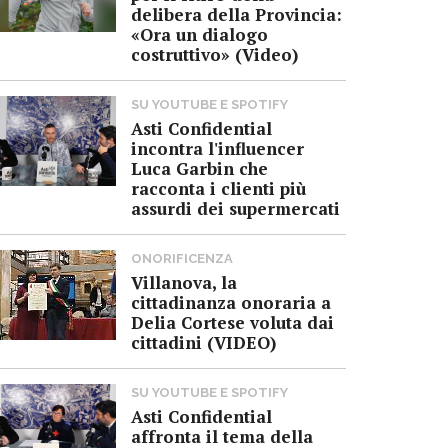
delibera della Provincia:
«Ora un dialogo
costruttivo» (Video)
SU YOUTUBE E SPOTIFY
Asti Confidential
incontra l'influencer
Luca Garbin che
racconta i clienti più
assurdi dei supermercati
ONORIFICENZA
Villanova, la
cittadinanza onoraria a
Delia Cortese voluta dai
cittadini (VIDEO)
SU YOUTUBE E SPOTIFY
Asti Confidential
affronta il tema della