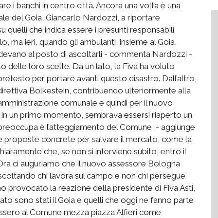
re i banchi in centro città. Ancora una volta è una
le del Goia, Giancarlo Nardozzi, a riportare
u quelli che indica essere i presunti responsabili.
o, ma ieri, quando gli ambulanti, insieme al Goia,
idevano al posto di ascoltarli - commenta Nardozzi -
tto delle loro scelte. Da un lato, la Fiva ha voluto
retesto per portare avanti questo disastro. Dall’altro,
 direttiva Bolkestein, contribuendo ulteriormente alla
l'amministrazione comunale e quindi per il nuovo
 in un primo momento, sembrava essersi riaperto un
iù preoccupa è l’atteggiamento del Comune, - aggiunge
are proposte concrete per salvare il mercato, come la
hiaramente che, se non si interviene subito, entro il
 Ora ci auguriamo che il nuovo assessore Bologna
 ascoltando chi lavora sul campo e non chi persegue
no provocato la reazione della presidente di Fiva Asti,
ato sono stati il Goia e quelli che oggi ne fanno parte
essero al Comune mezza piazza Alfieri come