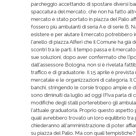
parcheggio accettando di spostare diversi banch
spaccatura del mercato, che non ha fatto altr
mercato è stato portato in piazza del Palio af
fossero più ambulanti di seria A e di serie B. 
esistere e per aiutare il mercato potrebbero i
l'anello di piazza Alfieri che il Comune ha già 
scontri tra le parti, il tempo passa e il merca
sue soluzioni, dopo aver confermato che l'ipot
dall'assessore Bologna, non si è rivelata fattibi
traffico e di graduatorie. Il 15 aprile è previs
mercatale e le organizzazioni di categoria. Il Co
banchi, stringendo le corsie troppo ampie e d
sono diminuiti da luglio ad oggi (Fiva parla di 
modifiche degli stalli porterebbero gli ambula
l'attuale graduatoria. Proprio questo aspetto p
quali avrebbero trovato un loro equilibrio tra
chiederanno all'amministrazione di poter affianc
su piazza del Palio. Ma con quali tempistiche? D