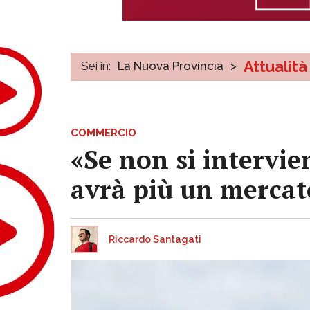
Attualità
Sei in:
La Nuova Provincia
>
COMMERCIO
«Se non si intervie
avrà più un mercat
Riccardo Santagati