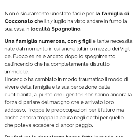
Non è sicuramente un’estate facile per
la famiglia di
Cocconato c
he il 17 luglio ha visto andare in fumo la
sua casa in
località Spagnolino
.
Una famiglia numerosa, con 5 figli
e tante necessità
nate dal momento in cui anche l’ultimo mezzo dei Vigili
del Fuoco se ne è andato dopo lo spegnimento
dell’incendio che ha completamente distrutto
l’immobile.
L’incendio ha cambiato in modo traumatico il modo di
vivere della famiglia e la sua percezione della
quotidianità, al punto che i genitori non hanno ancora la
forza di parlare del macigno che è arrivato loro
addosso. Troppe le preoccupazioni per il futuro ma
anche ancora troppa la paura negli occhi per quello
che poteva accadere di ancor peggio.