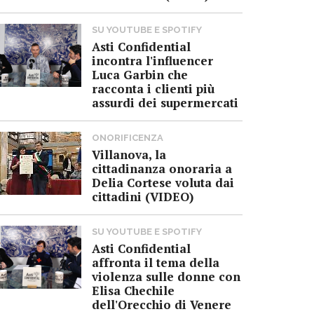
SU YOUTUBE E SPOTIFY
Asti Confidential
incontra l'influencer
Luca Garbin che
racconta i clienti più
assurdi dei supermercati
ONORIFICENZA
Villanova, la
cittadinanza onoraria a
Delia Cortese voluta dai
cittadini (VIDEO)
SU YOUTUBE E SPOTIFY
Asti Confidential
affronta il tema della
violenza sulle donne con
Elisa Chechile
dell'Orecchio di Venere