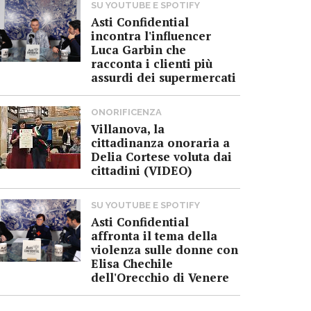
SU YOUTUBE E SPOTIFY
Asti Confidential
incontra l'influencer
Luca Garbin che
racconta i clienti più
assurdi dei supermercati
ONORIFICENZA
Villanova, la
cittadinanza onoraria a
Delia Cortese voluta dai
cittadini (VIDEO)
SU YOUTUBE E SPOTIFY
Asti Confidential
affronta il tema della
violenza sulle donne con
Elisa Chechile
dell'Orecchio di Venere