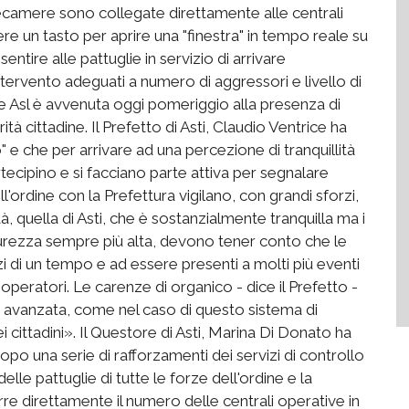
elecamere sono collegate direttamente alle centrali
re un tasto per aprire una "finestra" in tempo reale su
tire alle pattuglie in servizio di arrivare
tervento adeguati a numero di aggressori e livello di
a e Asl è avvenuta oggi pomeriggio alla presenza di
ità cittadine. Il Prefetto di Asti, Claudio Ventrice ha
" e che per arrivare ad una percezione di tranquillità
rtecipino e si facciano parte attiva per segnalare
l'ordine con la Prefettura vigilano, con grandi sforzi,
tà, quella di Asti, che è sostanzialmente tranquilla ma i
 sicurezza sempre più alta, devono tener conto che le
zi di un tempo e ad essere presenti a molti più eventi
operatori. Le carenze di organico - dice il Prefetto -
 avanzata, come nel caso di questo sistema di
 cittadini». Il Questore di Asti, Marina Di Donato ha
opo una serie di rafforzamenti dei servizi di controllo
le pattuglie di tutte le forze dell'ordine e la
orre direttamente il numero delle centrali operative in