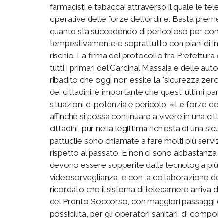
farmacisti e tabaccai attraverso il quale le t
operative delle forze dell'ordine. Basta preme
quanto sta succedendo di pericoloso per consen
tempestivamente e soprattutto con piani di in
rischio. La firma del protocollo fra Prefettur
tutti i primari del Cardinal Massaia e delle autor
ribadito che oggi non essite la "sicurezza zero
dei cittadini, è importante che questi ultimi pa
situazioni di potenziale pericolo. «Le forze del
affinchè si possa continuare a vivere in una cit
cittadini, pur nella legittima richiesta di una
pattuglie sono chiamate a fare molti più servi
rispetto al passato. E non ci sono abbastanza 
devono essere sopperite dalla tecnologia più
videosorveglianza, e con la collaborazione dei
ricordato che il sistema di telecamere arriva d
del Pronto Soccorso, con maggiori passaggi del
possibilità, per gli operatori sanitari, di comp