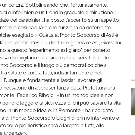
o unico 112. Sottolineando che, fortunatamente,
ici e infermieri è un trend in graduale diminuzione. Il
le dei carabinieri, ha posto l'accento su un aspetto
mere è così capillare che funziona da deterrente,
alche esagitato». Quella al Pronto Soccorso di Asti è
edaliere piemontesi e il direttore generale Asl, Giovanni
dano a questo "esperimento astigiano" per poterlo
visa che vigilano sulla sicurezza di servitori dello
ronto Soccorso è il luogo più democratico che si
 salute e cure a tutti, indistintamente e nel
i. Dunque è fondamentale lasciar lavorare gli
lo nel salone di rappresentanza della Prefettura era
iemonte, Federico Riboldi: «In un mondo ideale non
er proteggere la sicurezza di chi può salvare la vita
amo in un mondo ideale. In Piemonte - ha ricordato -
ina di Pronto Soccorso o luoghi di primo intervento e
ocollo pionieristico sarà allargato a tutti, alle
lle urgenze».