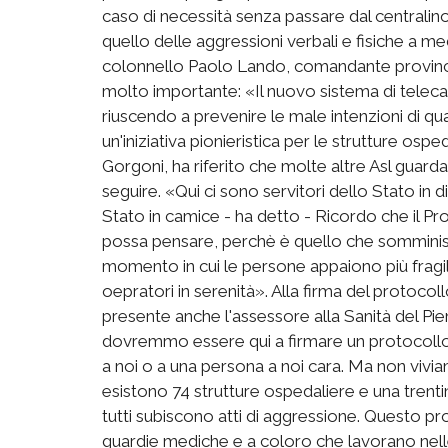
caso di necessità senza passare dal centralin
quello delle aggressioni verbali e fisiche a med
colonnello Paolo Lando, comandante provincia
molto importante: «Il nuovo sistema di teleca
riuscendo a prevenire le male intenzioni di qu
un'iniziativa pionieristica per le strutture osp
Gorgoni, ha riferito che molte altre Asl guar
seguire. «Qui ci sono servitori dello Stato in di
Stato in camice - ha detto - Ricordo che il P
possa pensare, perchè è quello che somministra
momento in cui le persone appaiono più fragil
oepratori in serenità». Alla firma del protocol
presente anche l'assessore alla Sanità del P
dovremmo essere qui a firmare un protocollo p
a noi o a una persona a noi cara. Ma non vivi
esistono 74 strutture ospedaliere e una trent
tutti subiscono atti di aggressione. Questo prot
guardie mediche e a coloro che lavorano ne