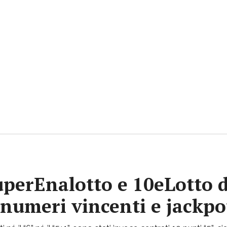
uperEnalotto e 10eLotto d
i numeri vincenti e jackp