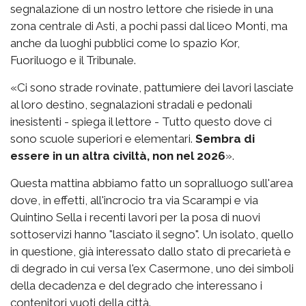
segnalazione di un nostro lettore che risiede in una
zona centrale di Asti, a pochi passi dal liceo Monti, ma
anche da luoghi pubblici come lo spazio Kor,
Fuoriluogo e il Tribunale.
«Ci sono strade rovinate, pattumiere dei lavori lasciate
al loro destino, segnalazioni stradali e pedonali
inesistenti - spiega il lettore - Tutto questo dove ci
sono scuole superiori e elementari.
Sembra di
essere in un altra civiltà, non nel 2026
».
Questa mattina abbiamo fatto un sopralluogo sull'area
dove, in effetti, all'incrocio tra via Scarampi e via
Quintino Sella i recenti lavori per la posa di nuovi
sottoservizi hanno "lasciato il segno". Un isolato, quello
in questione, già interessato dallo stato di precarietà e
di degrado in cui versa l'ex Casermone, uno dei simboli
della decadenza e del degrado che interessano i
contenitori vuoti della città.