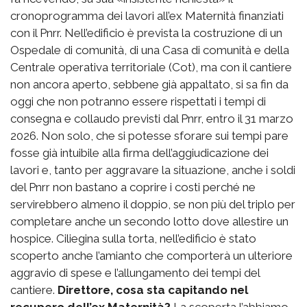
cronoprogramma dei lavori all’ex Maternità finanziati
con il Pnrr. Nell’edificio è prevista la costruzione di un
Ospedale di comunità, di una Casa di comunità e della
Centrale operativa territoriale (Cot), ma con il cantiere
non ancora aperto, sebbene già appaltato, si sa fin da
oggi che non potranno essere rispettati i tempi di
consegna e collaudo previsti dal Pnrr, entro il 31 marzo
2026. Non solo, che si potesse sforare sui tempi pare
fosse già intuibile alla firma dell’aggiudicazione dei
lavori e, tanto per aggravare la situazione, anche i soldi
del Pnrr non bastano a coprire i costi perché ne
servirebbero almeno il doppio, se non più del triplo per
completare anche un secondo lotto dove allestire un
hospice. Ciliegina sulla torta, nell’edificio è stato
scoperto anche l’amianto che comporterà un ulteriore
aggravio di spese e l’allungamento dei tempi del
cantiere.
Direttore, cosa sta capitando nel
recupero dell’ex Maternità?
La scoperta l’abbiamo