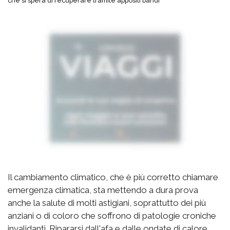
che si spera di recuperare tramite appositi bandi
Il cambiamento climatico, che è più corretto chiamare
emergenza climatica, sta mettendo a dura prova
anche la salute di molti astigiani, soprattutto dei più
anziani o di coloro che soffrono di patologie croniche
invalidanti. Ripararsi dall'afa e dalle ondate di calore,