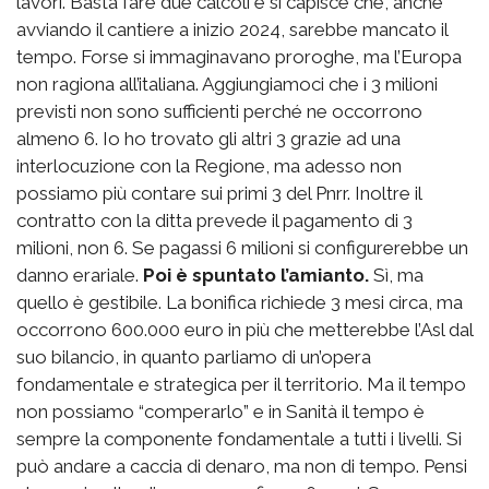
lavori. Basta fare due calcoli e si capisce che, anche
avviando il cantiere a inizio 2024, sarebbe mancato il
tempo. Forse si immaginavano proroghe, ma l’Europa
non ragiona all’italiana. Aggiungiamoci che i 3 milioni
previsti non sono sufficienti perché ne occorrono
almeno 6. Io ho trovato gli altri 3 grazie ad una
interlocuzione con la Regione, ma adesso non
possiamo più contare sui primi 3 del Pnrr. Inoltre il
contratto con la ditta prevede il pagamento di 3
milioni, non 6. Se pagassi 6 milioni si configurerebbe un
danno erariale.
Poi è spuntato l’amianto.
Sì, ma
quello è gestibile. La bonifica richiede 3 mesi circa, ma
occorrono 600.000 euro in più che metterebbe l’Asl dal
suo bilancio, in quanto parliamo di un’opera
fondamentale e strategica per il territorio. Ma il tempo
non possiamo “comperarlo” e in Sanità il tempo è
sempre la componente fondamentale a tutti i livelli. Si
può andare a caccia di denaro, ma non di tempo. Pensi