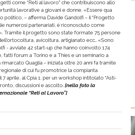
getti come “Reti al lavoro” che contribuiscono allo
ortunità lavorative a giovani e donne. «Essere qua
 politico, – afferma Davide Gandolfi – il “Progetto
glie numerosi partenariati, è riconosciuto come
. Tramite il progetto sono state formate 75 persone
dell’ortocoltura, avicoltura, artigianato ecc.. «Sono
dolfi - avviate 42 start-up che hanno coinvolto 174
 fatti forum a Torino e a Thies e un seminario a
 rimarcato Quaglia – iniziata oltre 20 anni fa tramite
regionale di cui fu promotrice la compianta
aprile, al Cpia 1, per un workshop intitolato “Asti-
fronto, discussioni e ascolto.
[nella foto la
ernazionale “Reti al Lavoro”]