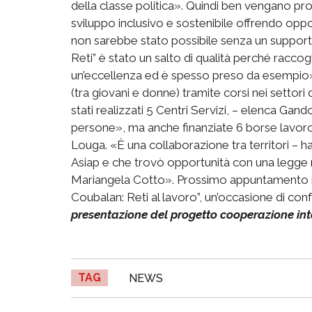
della classe politica». Quindi ben vengano pro
sviluppo inclusivo e sostenibile offrendo opp
non sarebbe stato possibile senza un supporto
Reti” è stato un salto di qualità perché racco
un’eccellenza ed è spesso preso da esempio»
(tra giovani e donne) tramite corsi nei settori 
stati realizzati 5 Centri Servizi, – elenca Gan
persone», ma anche finanziate 6 borse lavoro,
Louga. «È una collaborazione tra territori – ha
Asiap e che trovò opportunità con una legge 
Mariangela Cotto». Prossimo appuntamento il 7 
Coubalan: Reti al lavoro”, un’occasione di con
presentazione del progetto cooperazione int
TAG
NEWS