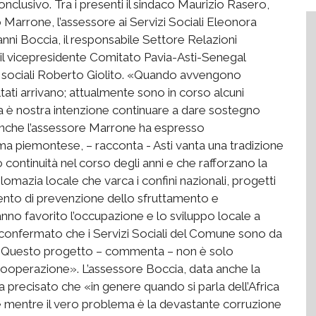
onclusivo. Tra i presenti il sindaco Maurizio Rasero,
 Marrone, l’assessore ai Servizi Sociali Eleonora
anni Boccia, il responsabile Settore Relazioni
 il vicepresidente Comitato Pavia-Asti-Senegal
he sociali Roberto Giolito. «Quando avvengono
sultati arrivano; attualmente sono in corso alcuni
 è nostra intenzione continuare a dare sostegno
. Anche l’assessore Marrone ha espresso
a piemontese, – racconta - Asti vanta una tradizione
continuità nel corso degli anni e che rafforzano la
lomazia locale che varca i confini nazionali, progetti
ento di prevenzione dello sfruttamento e
hanno favorito l’occupazione e lo sviluppo locale a
 confermato che i Servizi Sociali del Comune sono da
e. «Questo progetto – commenta – non è solo
cooperazione». L’assessore Boccia, data anche la
 precisato che «in genere quando si parla dell’Africa
e mentre il vero problema è la devastante corruzione