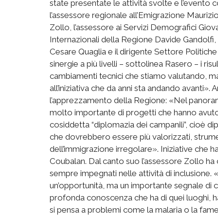
state presentate le attività svolte e l’evento c
l’assessore regionale all’Emigrazione Maurizio
Zollo, l’assessore ai Servizi Demografici Giov
Internazionali della Regione Davide Gandolfi,
Cesare Quaglia e il dirigente Settore Politic
sinergie a più livelli – sottolinea Rasero – i ri
cambiamenti tecnici che stiamo valutando, ma
all’iniziativa che da anni sta andando avanti»
l’apprezzamento della Regione: «Nel panoram
molto importante di progetti che hanno avuto 
cosiddetta “diplomazia dei campanili”, cioè dip
che dovrebbero essere più valorizzati, strum
dell’immigrazione irregolare». Iniziative che 
Coubalan. Dal canto suo l’assessore Zollo ha
sempre impegnati nelle attività di inclusion
un’opportunità, ma un importante segnale di 
profonda conoscenza che ha di quei luoghi, ha
si pensa a problemi come la malaria o la fam