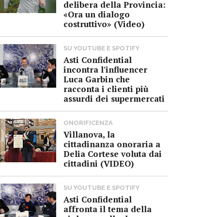
delibera della Provincia:
«Ora un dialogo
costruttivo» (Video)
SU YOUTUBE E SPOTIFY
Asti Confidential
incontra l'influencer
Luca Garbin che
racconta i clienti più
assurdi dei supermercati
ONORIFICENZA
Villanova, la
cittadinanza onoraria a
Delia Cortese voluta dai
cittadini (VIDEO)
SU YOUTUBE E SPOTIFY
Asti Confidential
affronta il tema della