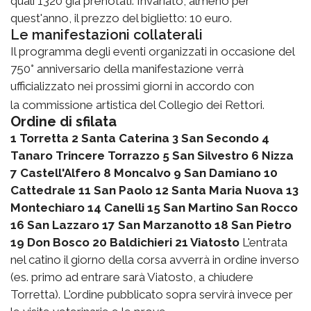
quali 1320 già prenotati. Invariato, almeno per
quest'anno, il prezzo del biglietto: 10 euro.
Le manifestazioni collaterali
Il programma degli eventi organizzati in occasione del
750° anniversario della manifestazione verrà
ufficializzato nei prossimi giorni in accordo con
la commissione artistica del Collegio dei Rettori.
Ordine di sfilata
1 Torretta
2 Santa Caterina
3 San Secondo
4
Tanaro Trincere Torrazzo
5 San Silvestro
6 Nizza
7 Castell'Alfero
8 Moncalvo
9 San Damiano
10
Cattedrale
11 San Paolo
12 Santa Maria Nuova
13
Montechiaro
14 Canelli
15 San Martino San Rocco
16 San Lazzaro
17 San Marzanotto
18 San Pietro
19 Don Bosco
20 Baldichieri
21 Viatosto
L'entrata
nel catino il giorno della corsa avverrà in ordine inverso
(es. primo ad entrare sarà Viatosto, a chiudere
Torretta). L'ordine pubblicato sopra servirà invece per