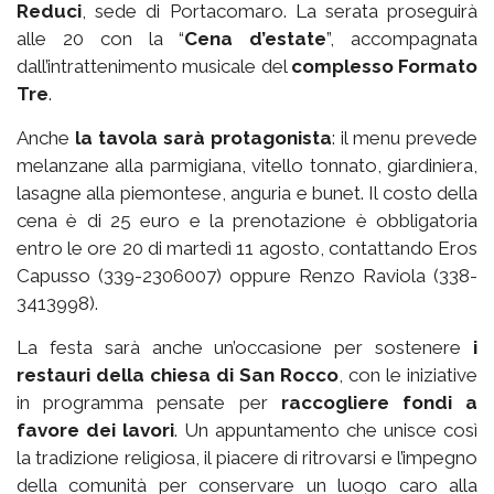
Reduci
, sede di Portacomaro. La serata proseguirà
alle 20 con la “
Cena d’estate
”, accompagnata
dall’intrattenimento musicale del
complesso Formato
Tre
.
Anche
la tavola sarà protagonista
: il menu prevede
melanzane alla parmigiana, vitello tonnato, giardiniera,
lasagne alla piemontese, anguria e bunet. Il costo della
cena è di 25 euro e la prenotazione è obbligatoria
entro le ore 20 di martedì 11 agosto, contattando Eros
Capusso (339-2306007) oppure Renzo Raviola (338-
3413998).
La festa sarà anche un’occasione per sostenere
i
restauri della chiesa di San Rocco
, con le iniziative
in programma pensate per
raccogliere fondi a
favore dei lavori
. Un appuntamento che unisce così
la tradizione religiosa, il piacere di ritrovarsi e l’impegno
della comunità per conservare un luogo caro alla