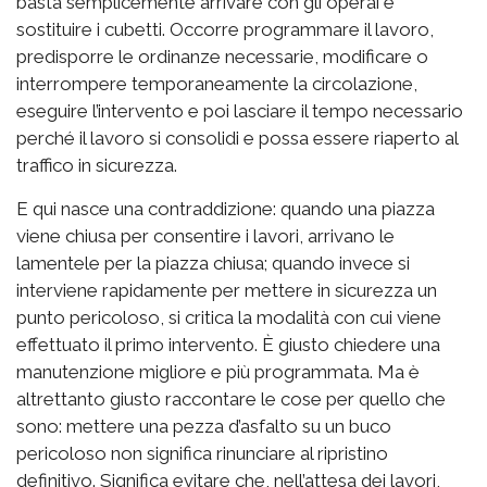
basta semplicemente arrivare con gli operai e
sostituire i cubetti. Occorre programmare il lavoro,
predisporre le ordinanze necessarie, modificare o
interrompere temporaneamente la circolazione,
eseguire l’intervento e poi lasciare il tempo necessario
perché il lavoro si consolidi e possa essere riaperto al
traffico in sicurezza.
E qui nasce una contraddizione: quando una piazza
viene chiusa per consentire i lavori, arrivano le
lamentele per la piazza chiusa; quando invece si
interviene rapidamente per mettere in sicurezza un
punto pericoloso, si critica la modalità con cui viene
effettuato il primo intervento. È giusto chiedere una
manutenzione migliore e più programmata. Ma è
altrettanto giusto raccontare le cose per quello che
sono: mettere una pezza d’asfalto su un buco
pericoloso non significa rinunciare al ripristino
definitivo. Significa evitare che, nell’attesa dei lavori,