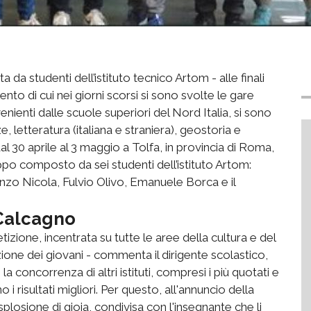
da studenti dell’istituto tecnico Artom - alle finali
lento di cui nei giorni scorsi si sono svolte le gare
enienti dalle scuole superiori del Nord Italia, si sono
ze, letteratura (italiana e straniera), geostoria e
dal 30 aprile al 3 maggio a Tolfa, in provincia di Roma,
ppo composto da sei studenti dell’istituto Artom:
o Nicola, Fulvio Olivo, Emanuele Borca e il
 Calcagno
zione, incentrata su tutte le aree della cultura e del
ione dei giovani - commenta il dirigente scolastico,
 concorrenza di altri istituti, compresi i più quotati e
i risultati migliori. Per questo, all'annuncio della
’esplosione di gioia, condivisa con l'insegnante che li