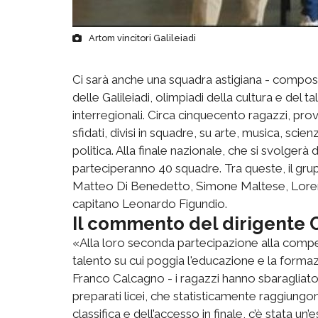
Artom vincitori Galileiadi
Ci sarà anche una squadra astigiana - composta 
delle Galileiadi, olimpiadi della cultura e del ta
interregionali. Circa cinquecento ragazzi, prov
sfidati, divisi in squadre, su arte, musica, scien
politica. Alla finale nazionale, che si svolgerà 
parteciperanno 40 squadre. Tra queste, il gru
Matteo Di Benedetto, Simone Maltese, Lorenz
capitano Leonardo Figundio.
Il commento del dirigente
«Alla loro seconda partecipazione alla competi
talento su cui poggia l'educazione e la formaz
Franco Calcagno - i ragazzi hanno sbaragliato la
preparati licei, che statisticamente raggiungono 
classifica e dell’accesso in finale, c’è stata un