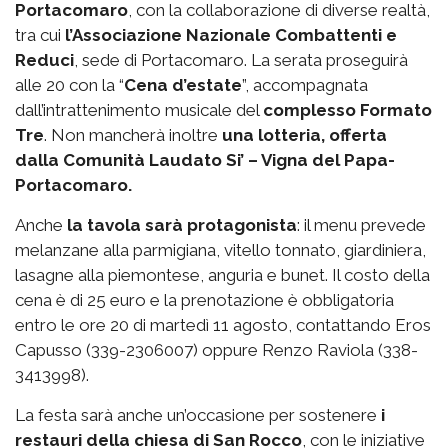
Portacomaro
, con la collaborazione di diverse realtà,
tra cui
l’Associazione Nazionale Combattenti e
Reduci
, sede di Portacomaro. La serata proseguirà
alle 20 con la “
Cena d’estate
”, accompagnata
dall’intrattenimento musicale del
complesso Formato
Tre
. Non mancherà inoltre
una lotteria, offerta
dalla Comunità Laudato Si’ – Vigna del Papa-
Portacomaro.
Anche
la tavola sarà protagonista
: il menu prevede
melanzane alla parmigiana, vitello tonnato, giardiniera,
lasagne alla piemontese, anguria e bunet. Il costo della
cena è di 25 euro e la prenotazione è obbligatoria
entro le ore 20 di martedì 11 agosto, contattando Eros
Capusso (339-2306007) oppure Renzo Raviola (338-
3413998).
La festa sarà anche un’occasione per sostenere
i
restauri della chiesa di San Rocco
, con le iniziative