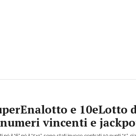
uperEnalotto e 10eLotto d
i numeri vincenti e jackp
 né il “6” né il “5+1”, sono stati invece centrati 10 punti “5”,