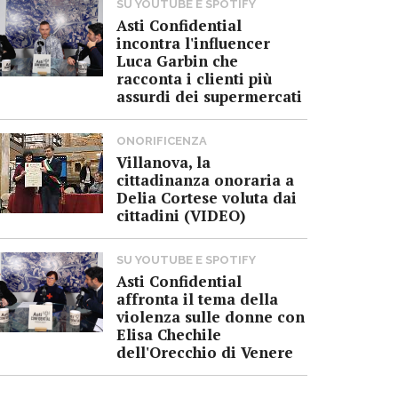
SU YOUTUBE E SPOTIFY
Asti Confidential
incontra l'influencer
Luca Garbin che
racconta i clienti più
assurdi dei supermercati
ONORIFICENZA
Villanova, la
cittadinanza onoraria a
Delia Cortese voluta dai
cittadini (VIDEO)
SU YOUTUBE E SPOTIFY
Asti Confidential
affronta il tema della
violenza sulle donne con
Elisa Chechile
dell'Orecchio di Venere