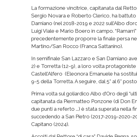
La formazione vincitrice, capitanata dal Rett
Sergio Novara e Roberto Clerico, ha battuto in
Damiano (nel 2018-2019 e 2022 sull’Albo d’or
Luigi Viale e Mario Boero in campo. “Ramarri”
precedentemente proporre la finale persa ne
Martino/San Rocco (Franca Sattanino).
In semifinale San Lazzaro e San Damiano avev
2) e Torretta (12-9), a loro volta protagoniste
Castell’Alfero (Eleonora Emanuele ha sostitui
9-5 della Torretta. A seguire, dal 5° al 6° po
Prima volta sul goliardico Albo d’Oro degli “u
capitanata da Piermatteo Ponzone (di Don Enri
due punti a referto ...) è stata superata nella
succedendo a San Pietro (2017-2019-2020-2022
Capitano (2024).
Accolti dal Rettore “di casa” Davide Penna, so