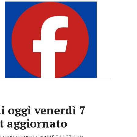
i oggi venerdì 7
ot aggiornato
 ciascuno dei quali vince 15.344,32 euro