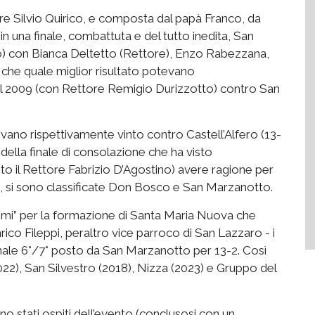
ore Silvio Quirico, e composta dal papà Franco, da
 una finale, combattuta e del tutto inedita, San
o) con Bianca Deltetto (Rettore), Enzo Rabezzana,
 che quale miglior risultato potevano
l 2009 (con Rettore Remigio Durizzotto) contro San
ano rispettivamente vinto contro Castell’Alfero (13-
 della finale di consolazione che ha visto
to il Rettore Fabrizio D’Agostino) avere ragione per
sto, si sono classificate Don Bosco e San Marzanotto.
ltimi” per la formazione di Santa Maria Nuova che
co Fileppi, peraltro vice parroco di San Lazzaro - i
 finale 6°/7° posto da San Marzanotto per 13-2. Così
), San Silvestro (2018), Nizza (2023) e Gruppo del
no stati ospiti dell’evento (conclusosi con un