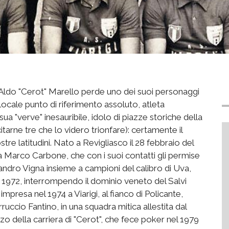
Aldo "Cerot" Marello perde uno dei suoi personaggi
 locale punto di riferimento assoluto, atleta
ua "verve" inesauribile, idolo di piazze storiche della
citarne tre che lo videro trionfare): certamente il
tre latitudini. Nato a Revigliasco il 28 febbraio del
da Marco Carbone, che con i suoi contatti gli permise
Sandro Vigna insieme a campioni del calibro di Uva,
 1972, interrompendo il dominio veneto del Salvi
mpresa nel 1974 a Viarigi, al fianco di Policante,
cio Fantino, in una squadra mitica allestita dal
rzo della carriera di "Cerot", che fece poker nel 1979