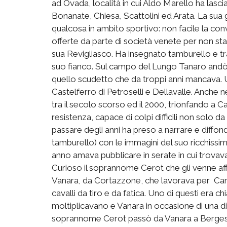
ad Ovada, località in cui Aldo Marello ha lasc
Bonanate, Chiesa, Scattolini ed Arata. La sua
qualcosa in ambito sportivo: non facile la con
offerte da parte di società venete per non stac
sua Revigliasco. Ha insegnato tamburello e tr
suo fianco. Sul campo del Lungo Tanaro andò a
quello scudetto che da troppi anni mancava. 
Castelferro di Petroselli e Dellavalle. Anche n
tra il secolo scorso ed il 2000, trionfando a C
resistenza, capace di colpi difficili non solo 
passare degli anni ha preso a narrare e diffond
tamburello) con le immagini del suo ricchissi
anno amava pubblicare in serate in cui trovava
Curioso il soprannome Cerot che gli venne affi
Vanara, da Cortazzone, che lavorava per Camp
cavalli da tiro e da fatica. Uno di questi era c
moltiplicavano e Vanara in occasione di una d
soprannome Cerot passò da Vanara a Bergesio