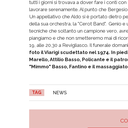
tutti i giorni si trovava a dover fare i conti c
lavorare serenamente. Al punto che Bergesio c
Un appellativo che Aldo si è portato dietro per t
della sua orchestra, la "Cerot Band". Genio e 
tecniche che soltanto un campione vero, avr
piangiamo e che non smetteremo mai di ricorda
19, alle 20,30 a Revigliasco. Il funerale doman
foto il Viarigi scudettato nel 1974. In pied
Marello, Attilio Basso, Policante e il patr
"Mimmo" Basso, Fantino e il massaggiato
TAG
NEWS
C