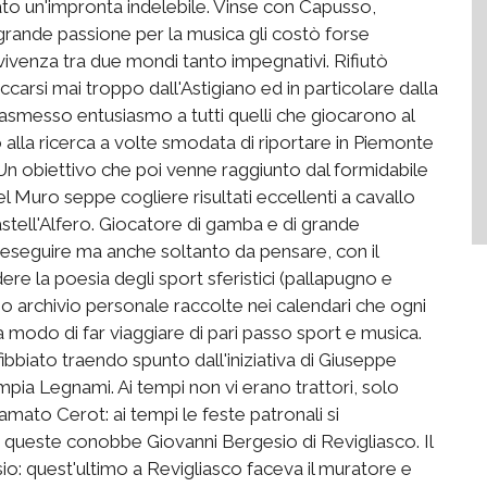
iato un'impronta indelebile. Vinse con Capusso,
 grande passione per la musica gli costò forse
vivenza tra due mondi tanto impegnativi. Rifiutò
carsi mai troppo dall'Astigiano ed in particolare dalla
asmesso entusiasmo a tutti quelli che giocarono al
lla ricerca a volte smodata di riportare in Piemonte
Un obiettivo che poi venne raggiunto dal formidabile
el Muro seppe cogliere risultati eccellenti a cavallo
astell'Alfero. Giocatore di gamba e di grande
da eseguire ma anche soltanto da pensare, con il
ere la poesia degli sport sferistici (pallapugno e
mo archivio personale raccolte nei calendari che ogni
 modo di far viaggiare di pari passo sport e musica.
bbiato traendo spunto dall'iniziativa di Giuseppe
ia Legnami. Ai tempi non vi erano trattori, solo
hiamato Cerot: ai tempi le feste patronali si
i queste conobbe Giovanni Bergesio di Revigliasco. Il
: quest'ultimo a Revigliasco faceva il muratore e