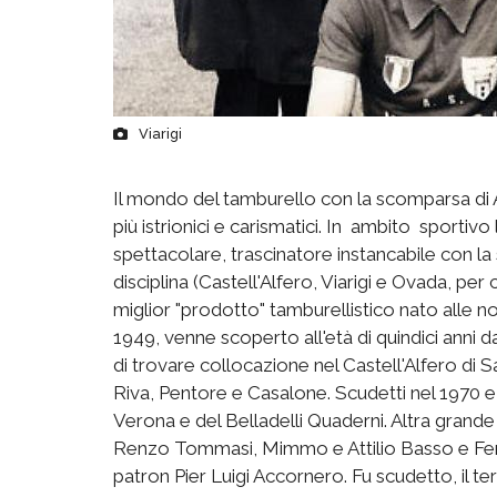
Viarigi
Il mondo del tamburello con la scomparsa di 
più istrionici e carismatici. In ambito sportivo
spettacolare, trascinatore instancabile con la s
disciplina (Castell'Alfero, Viarigi e Ovada, per 
miglior "prodotto" tamburellistico nato alle nos
1949, venne scoperto all'età di quindici anni 
di trovare collocazione nel Castell'Alfero di 
Riva, Pentore e Casalone. Scudetti nel 1970 e
Verona e del Belladelli Quaderni. Altra grande i
Renzo Tommasi, Mimmo e Attilio Basso e Ferruc
patron Pier Luigi Accornero. Fu scudetto, il te