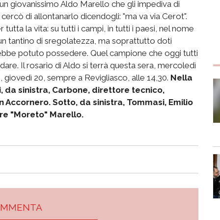
on un giovanissimo Aldo Marello che gli impediva di
ercò di allontanarlo dicendogli: "ma va via Cerot".
utta la vita: su tutti i campi, in tutti i paesi, nel nome
un tantino di sregolatezza, ma soprattutto doti
ebbe potuto possedere. Quel campione che oggi tutti
re. Il rosario di Aldo si terrà questa sera, mercoledì
i, giovedì 20, sempre a Revigliasco, alle 14,30.
Nella
i, da sinistra, Carbone, direttore tecnico,
on Accornero. Sotto, da sinistra, Tommasi, Emilio
re "Moreto" Marello.
OMMENTA