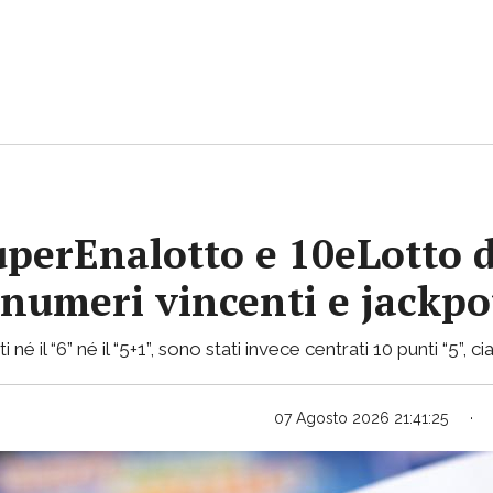
uperEnalotto e 10eLotto d
i numeri vincenti e jackp
 né il “6” né il “5+1”, sono stati invece centrati 10 punti “5”,
07 Agosto 2026 21:41:25