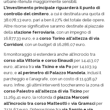
urbane ritenute maggiormente sensibili.
L'investimento principale riguarderà il punto di
controllo del cimitero
, a cui è destinata una quota di
38.078,13 euro, pari a ben il 27% del totale delle opere.
Altre risorse significative saranno destinate al piazzale
della
stazione ferroviaria
, con un impegno di
16.877,33 euro, e a
corso Torino all'altezza di via
Corridoni
, con un budget di 16.286,07 euro.
Il monitoraggio si estenderà anche all'incrocio tra
corso alla Vittoria e corso Einaudi
per 14.413,07
euro, all'area tra
via Ticino e via Po
per 14.103,19
euro, e
al perimetro di Palazzo Mandela
, inclusi il
parcheggio e l'anagrafe, con un costo di 11.938,97
euro. Infine, gli ultimi interventi toccheranno la zona di
corso Palestro
all'altezza di via Ticino
per
11.269,41 euro, la rotonda di
piazza Marconi
all'incrocio tra corso Matteotti
e
via Gramsci
per
7.131,67 euro, l'intersezione tra
via Sanzio e via