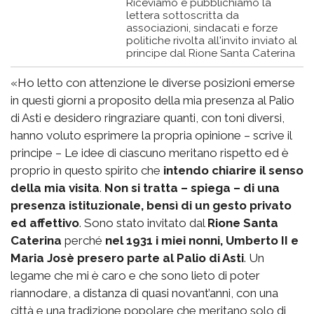
Riceviamo e pubblichiamo la
lettera sottoscritta da
associazioni, sindacati e forze
politiche rivolta all'invito inviato al
principe dal Rione Santa Caterina
«Ho letto con attenzione le diverse posizioni emerse
in questi giorni a proposito della mia presenza al Palio
di Asti e desidero ringraziare quanti, con toni diversi,
hanno voluto esprimere la propria opinione – scrive il
principe – Le idee di ciascuno meritano rispetto ed è
proprio in questo spirito che
intendo chiarire il senso
della mia visita
.
Non si tratta – spiega – di una
presenza istituzionale, bensì di un gesto privato
ed affettivo
. Sono stato invitato dal
Rione Santa
Caterina
perché
nel 1931 i miei nonni, Umberto II e
Maria Josè presero parte al Palio di Asti
. Un
legame che mi è caro e che sono lieto di poter
riannodare, a distanza di quasi novant’anni, con una
città e una tradizione popolare che meritano solo di