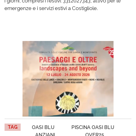
i giorni, compresi i festivi: 3312027343, attivo per le
emergenze e i servizi estivi a Costigliole.
TAG
OASI BLU
PISCINA OASI BLU
ANZIANI
OVER75