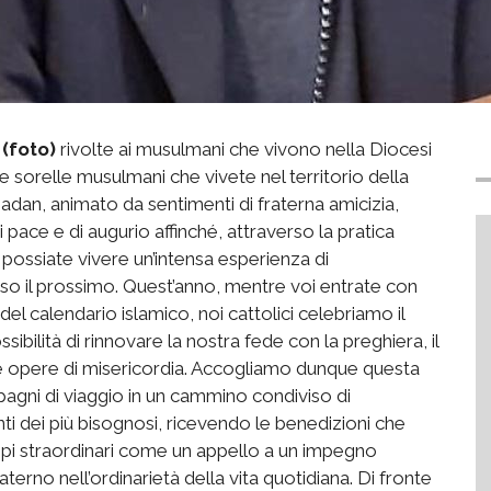
o
(foto)
rivolte ai musulmani che vivono nella Diocesi
 e sorelle musulmani che vivete nel territorio della
amadan, animato da sentimenti di fraterna amicizia,
pace e di augurio affinché, attraverso la pratica
, possiate vivere un’intensa esperienza di
so il prossimo. Quest’anno, mentre voi entrate con
el calendario islamico, noi cattolici celebriamo il
ssibilità di rinnovare la nostra fede con la preghiera, il
 le opere di misericordia. Accogliamo dunque questa
pagni di viaggio in un cammino condiviso di
ti dei più bisognosi, ricevendo le benedizioni che
tempi straordinari come un appello a un impegno
erno nell’ordinarietà della vita quotidiana. Di fronte