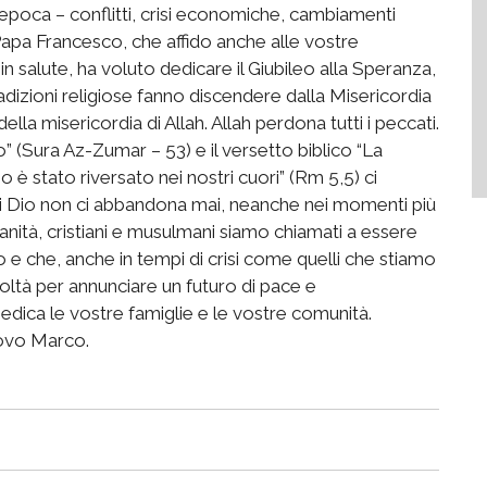
a epoca – conflitti, crisi economiche, cambiamenti
Papa Francesco, che affido anche alle vostre
 in salute, ha voluto dedicare il Giubileo alla Speranza,
tradizioni religiose fanno discendere dalla Misericordia
lla misericordia di Allah. Allah perdona tutti i peccati.
so” (Sura Az-Zumar – 53) e il versetto biblico “La
 è stato riversato nei nostri cuori” (Rm 5,5) ci
i Dio non ci abbandona mai, neanche nei momenti più
umanità, cristiani e musulmani siamo chiamati a essere
 e che, anche in tempi di crisi come quelli che stiamo
coltà per annunciare un futuro di pace e
nedica le vostre famiglie e le vostre comunità.
covo Marco.