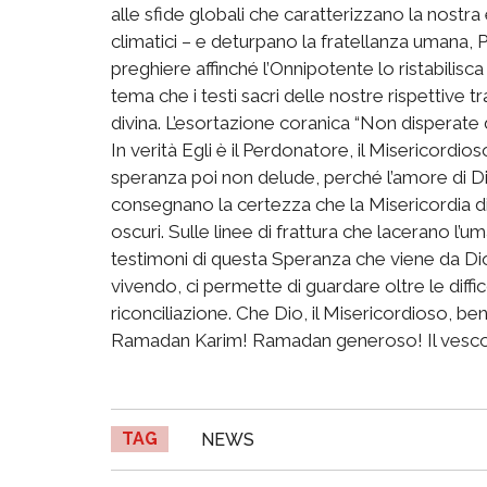
alle sfide globali che caratterizzano la nostr
climatici – e deturpano la fratellanza umana, 
preghiere affinché l’Onnipotente lo ristabilisca
tema che i testi sacri delle nostre rispettive 
divina. L’esortazione coranica “Non disperate de
In verità Egli è il Perdonatore, il Misericordio
speranza poi non delude, perché l’amore di Dio
consegnano la certezza che la Misericordia d
oscuri. Sulle linee di frattura che lacerano l’
testimoni di questa Speranza che viene da Dio
vivendo, ci permette di guardare oltre le diffi
riconciliazione. Che Dio, il Misericordioso, be
Ramadan Karim! Ramadan generoso! Il ves
TAG
NEWS