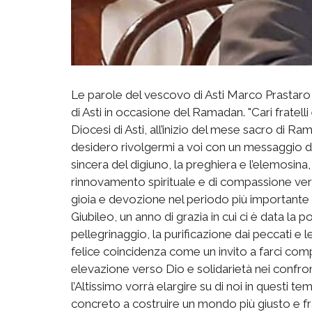
Le parole del vescovo di Asti Marco Prastar
di Asti in occasione del Ramadan. "Cari fratelli
Diocesi di Asti, all’inizio del mese sacro di R
desidero rivolgermi a voi con un messaggio di 
sincera del digiuno, la preghiera e l’elemosina
rinnovamento spirituale e di compassione ver
gioia e devozione nel periodo più importante d
Giubileo, un anno di grazia in cui ci è data la po
pellegrinaggio, la purificazione dai peccati e
felice coincidenza come un invito a farci com
elevazione verso Dio e solidarietà nei confron
l’Altissimo vorrà elargire su di noi in questi 
concreto a costruire un mondo più giusto e frat