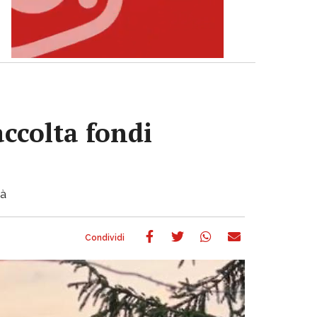
accolta fondi
tà