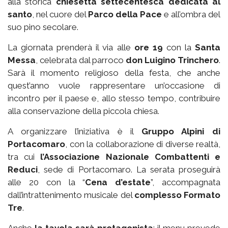
alla storica
chiesetta settecentesca dedicata al
santo
, nel cuore del
Parco della Pace
e all’ombra del
suo pino secolare.
La giornata prenderà il via alle
ore 19
con la
Santa
Messa
, celebrata dal parroco
don Luigino Trinchero
.
Sarà il momento religioso della festa, che anche
quest’anno vuole rappresentare un’occasione di
incontro per il paese e, allo stesso tempo, contribuire
alla conservazione della piccola chiesa.
A organizzare l’iniziativa è il
Gruppo Alpini di
Portacomaro
, con la collaborazione di diverse realtà,
tra cui
l’Associazione Nazionale Combattenti e
Reduci
, sede di Portacomaro. La serata proseguirà
alle 20 con la “
Cena d’estate
”, accompagnata
dall’intrattenimento musicale del
complesso Formato
Tre
.