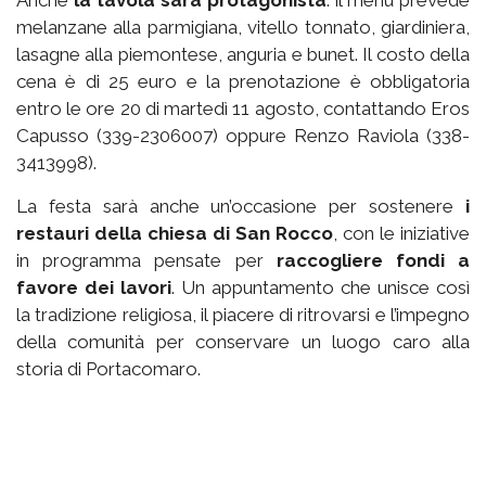
Anche
la tavola sarà protagonista
: il menu prevede
melanzane alla parmigiana, vitello tonnato, giardiniera,
lasagne alla piemontese, anguria e bunet. Il costo della
cena è di 25 euro e la prenotazione è obbligatoria
entro le ore 20 di martedì 11 agosto, contattando Eros
Capusso (339-2306007) oppure Renzo Raviola (338-
3413998).
La festa sarà anche un’occasione per sostenere
i
restauri della chiesa di San Rocco
, con le iniziative
in programma pensate per
raccogliere fondi a
favore dei lavori
. Un appuntamento che unisce così
la tradizione religiosa, il piacere di ritrovarsi e l’impegno
della comunità per conservare un luogo caro alla
storia di Portacomaro.