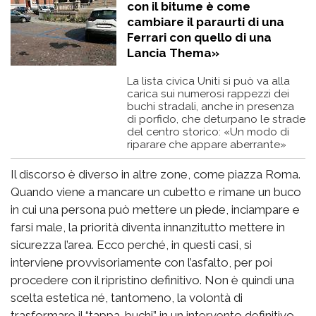
con il bitume è come
cambiare il paraurti di una
Ferrari con quello di una
Lancia Thema»
La lista civica Uniti si può va alla
carica sui numerosi rappezzi dei
buchi stradali, anche in presenza
di porfido, che deturpano le strade
del centro storico: «Un modo di
riparare che appare aberrante»
Il discorso è diverso in altre zone, come piazza Roma.
Quando viene a mancare un cubetto e rimane un buco
in cui una persona può mettere un piede, inciampare e
farsi male, la priorità diventa innanzitutto mettere in
sicurezza l’area. Ecco perché, in questi casi, si
interviene provvisoriamente con l’asfalto, per poi
procedere con il ripristino definitivo. Non è quindi una
scelta estetica né, tantomeno, la volontà di
trasformare il “tappa-buchi” in un intervento definitivo.