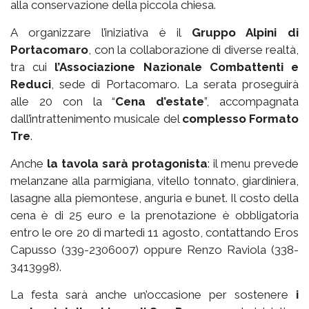
alla conservazione della piccola chiesa.
A organizzare l’iniziativa è il
Gruppo Alpini di
Portacomaro
, con la collaborazione di diverse realtà,
tra cui
l’Associazione Nazionale Combattenti e
Reduci
, sede di Portacomaro. La serata proseguirà
alle 20 con la “
Cena d’estate
”, accompagnata
dall’intrattenimento musicale del
complesso Formato
Tre
.
Anche
la tavola sarà protagonista
: il menu prevede
melanzane alla parmigiana, vitello tonnato, giardiniera,
lasagne alla piemontese, anguria e bunet. Il costo della
cena è di 25 euro e la prenotazione è obbligatoria
entro le ore 20 di martedì 11 agosto, contattando Eros
Capusso (339-2306007) oppure Renzo Raviola (338-
3413998).
La festa sarà anche un’occasione per sostenere
i