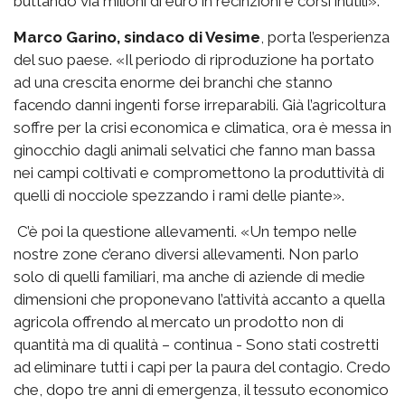
buttando via milioni di euro in recinzioni e corsi inutili».
Marco Garino, sindaco di Vesime
, porta l’esperienza
del suo paese. «Il periodo di riproduzione ha portato
ad una crescita enorme dei branchi che stanno
facendo danni ingenti forse irreparabili. Già l’agricoltura
soffre per la crisi economica e climatica, ora è messa in
ginocchio dagli animali selvatici che fanno man bassa
nei campi coltivati e compromettono la produttività di
quelli di nocciole spezzando i rami delle piante».
C’è poi la questione allevamenti. «Un tempo nelle
nostre zone c’erano diversi allevamenti. Non parlo
solo di quelli familiari, ma anche di aziende di medie
dimensioni che proponevano l’attività accanto a quella
agricola offrendo al mercato un prodotto non di
quantità ma di qualità – continua - Sono stati costretti
ad eliminare tutti i capi per la paura del contagio. Credo
che, dopo tre anni di emergenza, il tessuto economico