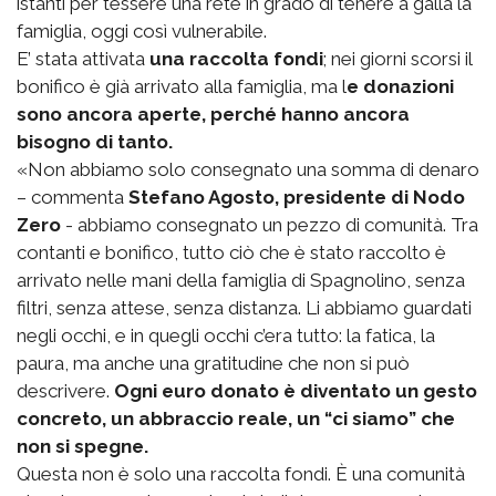
istanti per tessere una rete in grado di tenere a galla la
famiglia, oggi così vulnerabile.
E’ stata attivata
una raccolta fondi
; nei giorni scorsi il
bonifico è già arrivato alla famiglia, ma l
e donazioni
sono ancora aperte, perché hanno ancora
bisogno di tanto.
«Non abbiamo solo consegnato una somma di denaro
– commenta
Stefano Agosto, presidente di Nodo
Zero
- abbiamo consegnato un pezzo di comunità. Tra
contanti e bonifico, tutto ciò che è stato raccolto è
arrivato nelle mani della famiglia di Spagnolino, senza
filtri, senza attese, senza distanza. Li abbiamo guardati
negli occhi, e in quegli occhi c’era tutto: la fatica, la
paura, ma anche una gratitudine che non si può
descrivere.
Ogni euro donato è diventato un gesto
concreto, un abbraccio reale, un “ci siamo” che
non si spegne.
Questa non è solo una raccolta fondi. È una comunità