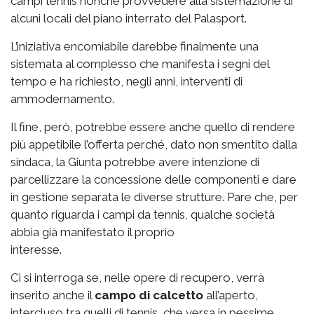
campi tennis nonché provvedere alla sistemazione di
alcuni locali del piano interrato del Palasport.
L’iniziativa encomiabile darebbe finalmente una
sistemata al complesso che manifesta i segni del
tempo e ha richiesto, negli anni, interventi di
ammodernamento.
Il fine, però, potrebbe essere anche quello di rendere
più appetibile l’offerta perché, dato non smentito dalla
sindaca, la Giunta potrebbe avere intenzione di
parcellizzare la concessione delle componenti e dare
in gestione separata le diverse strutture. Pare che, per
quanto riguarda i campi da tennis, qualche società
abbia già manifestato il proprio
interesse.
Ci si interroga se, nelle opere di recupero, verrà
inserito anche il
campo di calcetto
all’aperto,
intercluso tra quelli di tennis, che versa in pessime