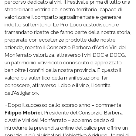
percorso dedicato ai vini. Il Festival è prima di tutto una
straordinaria vetrina del nostro territorio, capace di
valorizzare il comparto agroalimentare e generare
indotto sul territorio. Le Pro Loco custodiscono e
tramandano ricette che fanno parte della nostra storia,
preparate con eccellenze prodotte dalle nostre
aziende, mentre il Consorzio Barbera d'Asti e Vini del
Monferrato valorizza, attraverso i vini DOC e DOCG,
un patrimonio vitivinicolo conosciuto e apprezzato
ben oltre i confini della nostra provincia. È questo il
valore più autentico della manifestazione: far
conoscere, attraverso il cibo e il vino, l'identità
dell'Astigiano».
«Dopo il successo dello scorso anno – commenta
Filippo Mobrici
, Presidente del Consorzio Barbera
d'Asti e Vini del Monferrato – abbiamo deciso di
introdurre la prevendita online del calice per offrire un
servizio in più ai visitatori. L'obiettivo è ridurre i tempi di