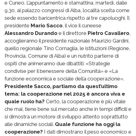
e Cuneo. L’appuntamento è stamattina, martedì, dalle
9,30, al palazzo congressi di Alba, località scelta come
sede essendo baricentrica rispetto ai tre capoluoghi. Il
presidente
Mario Sacco
, il vice il cuneese
Alessandro Durando
e il direttore
Pietro Cavallero
,
accoglieranno il presidente nazionale Maurizio Gardini,
quello regionale Tino Cornaglia, le istituzioni (Regione,
Provincia, Comune di Alba) e un nutrito parterre di
ospiti che animeranno due dibattiti: «Strategie
condivise per il benessere della Comunità» e «La
funzione economica e sociale della cooperazione».
Presidente Sacco, partiamo da quest’ultimo
tema: la cooperazione nel 2025 è ancora viva e
quale ruolo ha?
Certo, la cooperazione è più vitale
che mai, tiene bene sul mercato anche in tempi difficili e
si dimostra un motore di sviluppo attento soprattutto
alle dinamiche sociali.
Quale funzione ha oggi la
cooperazione?
I dati dimostrano il peso economico e