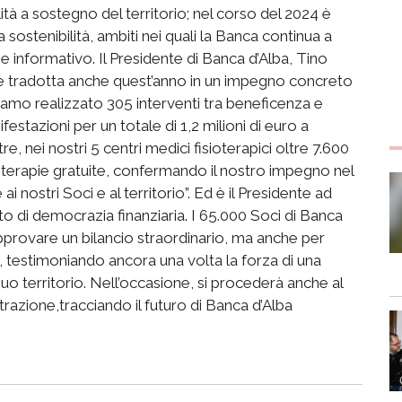
tà a sostegno del territorio; nel corso del 2024 è
a sostenibilità, ambiti nei quali la Banca continua a
e informativo. Il Presidente di Banca d’Alba, Tino
i è tradotta anche quest’anno in un impegno concreto
biamo realizzato 305 interventi tra beneficenza e
estazioni per un totale di 1,2 milioni di euro a
e, nei nostri 5 centri medici fisioterapici oltre 7.600
e terapie gratuite, confermando il nostro impegno nel
ai nostri Soci e al territorio”. Ed è il Presidente ad
o di democrazia finanziaria. I 65.000 Soci di Banca
approvare un bilancio straordinario, ma anche per
testimoniando ancora una volta la forza di una
suo territorio. Nell’occasione, si procederà anche al
trazione,tracciando il futuro di Banca d’Alba