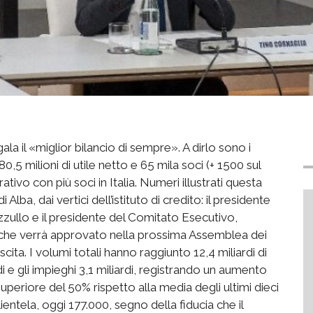
la il «miglior bilancio di sempre». A dirlo sono i
 80,5 milioni di utile netto e 65 mila soci (+ 1500 sul
ivo con più soci in Italia. Numeri illustrati questa
ba, dai vertici dell’istituto di credito: il presidente
zzullo e il presidente del Comitato Esecutivo,
o che verrà approvato nella prossima Assemblea dei
escita. I volumi totali hanno raggiunto 12,4 miliardi di
i e gli impieghi 3,1 miliardi, registrando un aumento
superiore del 50% rispetto alla media degli ultimi dieci
ientela, oggi 177.000, segno della fiducia che il