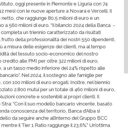
’istituto, oggi presente in Piemonte e Liguria con 74
i 12 mesi con le nuove aperture a Novara e Vercelli. Il
e netto, che raggiunge 80,5 milioni di euro e un
o a 560 milioni di euro. “Il bilancio 2024 della Banca -
completa un triennio caratterizzato da risultati
 frutto della professionalità dei nostri 550 dipendenti,
ù a misura delle esigenze dei clienti, ma al tempo
olidità del tessuto socio-economico del nostro
credito alle PMI per oltre 322 milioni di euro,
 a un tasso medio inferiore del 24% rispetto alle
ncario”. Nel 2024, il sostegno alle famiglie per
, con 100 milioni di euro erogati. Inoltre, nel biennio
oziato 2.800 mutui per un totale di 460 milioni di euro,
zioni concrete e sostenibili ai propri clienti. Il
 Stra: “Con il suo modello bancario vincente, basato
ofonda conoscenza del territorio, Banca d’Alba si
odello da seguire anche all’interno del Gruppo BCC
%, mentre il Tier 1 Ratio raggiunge il 23,6%.” Un’ottima