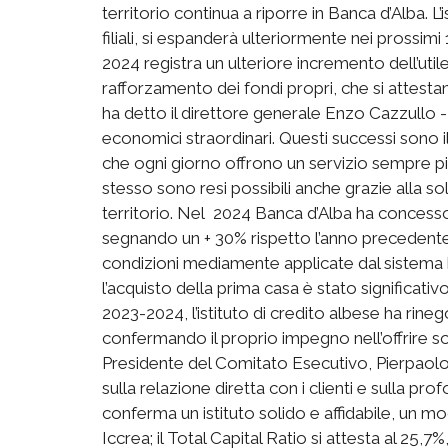
territorio continua a riporre in Banca d’Alba. L
filiali, si espanderà ulteriormente nei prossim
2024 registra un ulteriore incremento dell’util
rafforzamento dei fondi propri, che si attestan
ha detto il direttore generale Enzo Cazzullo - 
economici straordinari. Questi successi sono il
che ogni giorno offrono un servizio sempre pi
stesso sono resi possibili anche grazie alla s
territorio. Nel 2024 Banca d’Alba ha concesso 
segnando un + 30% rispetto l’anno precedente,
condizioni mediamente applicate dal sistema ba
l’acquisto della prima casa è stato significativo
2023-2024, l’istituto di credito albese ha rineg
confermando il proprio impegno nell’offrire solu
Presidente del Comitato Esecutivo, Pierpaolo
sulla relazione diretta con i clienti e sulla pr
conferma un istituto solido e affidabile, un m
Iccrea; il Total Capital Ratio si attesta al 25,7