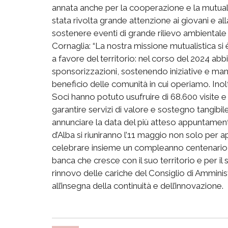
annata anche per la cooperazione e la mutuali
stata rivolta grande attenzione ai giovani e all
sostenere eventi di grande rilievo ambientale 
Cornaglia: “La nostra missione mutualistica s
a favore del territorio: nel corso del 2024 ab
sponsorizzazioni, sostenendo iniziative e manif
beneficio delle comunità in cui operiamo. Inoltr
Soci hanno potuto usufruire di 68.600 visite 
garantire servizi di valore e sostegno tangibile 
annunciare la data del più atteso appuntament
d’Alba si riuniranno l’11 maggio non solo per 
celebrare insieme un compleanno centenario, 
banca che cresce con il suo territorio e per il 
rinnovo delle cariche del Consiglio di Amminis
all’insegna della continuità e dell’innovazione.