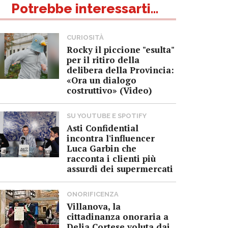
Potrebbe interessarti...
CURIOSITÀ
Rocky il piccione "esulta"
per il ritiro della
delibera della Provincia:
«Ora un dialogo
costruttivo» (Video)
SU YOUTUBE E SPOTIFY
Asti Confidential
incontra l'influencer
Luca Garbin che
racconta i clienti più
assurdi dei supermercati
ONORIFICENZA
Villanova, la
cittadinanza onoraria a
Delia Cortese voluta dai