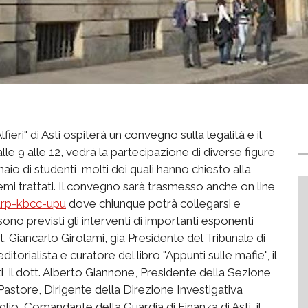
fieri" di Asti ospiterà un convegno sulla legalità e il
alle 9 alle 12, vedrà la partecipazione di diverse figure
inaio di studenti, molti dei quali hanno chiesto alla
emi trattati. Il convegno sarà trasmesso anche on line
urp-kbcc-upu
dove chiunque potrà collegarsi e
i sono previsti gli interventi di importanti esponenti
. Giancarlo Girolami, già Presidente del Tribunale di
ditorialista e curatore del libro "Appunti sulle mafie", il
, il dott. Alberto Giannone, Presidente della Sezione
Pastore, Dirigente della Direzione Investigativa
glio, Comandante della Guardia di Finanza di Asti, il