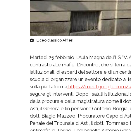
Liceo classico Alfieri
Martedì 25 febbraio, l'Aula Magna dell'IIS "V. Al
contrasto alle mafie. L'incontro, che si terrà d
istituzionali, di esperti del settore e di un cent
scuola di organizzare un evento dedicato ai t
sulla piattaforma
https://meet.google.com/
segure gli interventi. Dopo i saluti istituzional
della procura e della magistratura come il dott
Asti, il Generale (in pensione) Antonio Borgia, e
dott. Biagio Mazzeo, Procuratore Capo di Asti
Penale del Tribunale di Asti, il dott. Tommaso 
Antimafia di Torino, il colonnello Antonio Gara