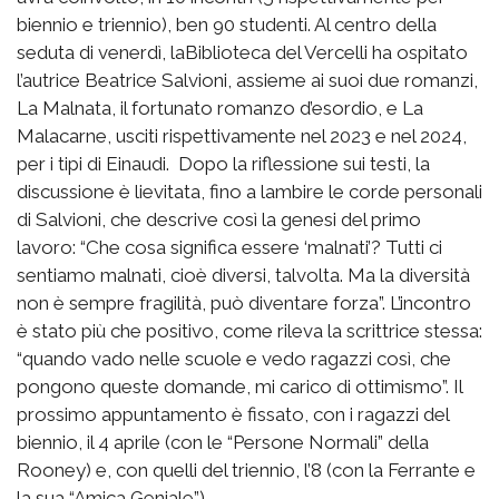
biennio e triennio), ben 90 studenti. Al centro della
seduta di venerdì, laBiblioteca del Vercelli ha ospitato
l’autrice Beatrice Salvioni, assieme ai suoi due romanzi,
La Malnata, il fortunato romanzo d’esordio, e La
Malacarne, usciti rispettivamente nel 2023 e nel 2024,
per i tipi di Einaudi.
Dopo la riflessione sui testi, la
discussione è lievitata, fino a lambire le corde personali
di Salvioni, che descrive così la genesi del primo
lavoro: “Che cosa significa essere ‘malnati’? Tutti ci
sentiamo malnati, cioè diversi, talvolta. Ma la diversità
non è sempre fragilità, può diventare forza”. L’incontro
è stato più che positivo, come rileva la scrittrice stessa:
“quando vado nelle scuole e vedo ragazzi così, che
pongono queste domande, mi carico di ottimismo”. Il
prossimo appuntamento è fissato, con i ragazzi del
biennio, il 4 aprile (con le “Persone Normali” della
Rooney) e, con quelli del triennio, l’8 (con la Ferrante e
la sua “Amica Geniale”).