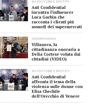
SU YOUTUBE E SPOTIFY
Asti Confidential
incontra l'influencer
Luca Garbin che
racconta i clienti più
assurdi dei supermercati
ONORIFICENZA
Villanova, la
cittadinanza onoraria a
Delia Cortese voluta dai
cittadini (VIDEO)
SU YOUTUBE E SPOTIFY
Asti Confidential
affronta il tema della
violenza sulle donne con
Elisa Chechile
dell'Orecchio di Venere