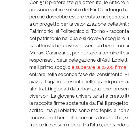
Con 518 preferenze già ottenute, le Antiche M
possono votare sul sito del Fai. Ogni luogo ha
perché dovrebbe essere votato nel contest na
a un progetto per la valorizzazione delle Antic
Patrimonio, al Politecnico di Torino - raccont
del patrimonio nel quale si doveva scegliere
caratteristiche: doveva essere un bene comun
Mura». Caranzano, per portare a termine il suo 
responsabili della delegazione di Asti. L’obiet
ma il primo scoglio
è superare le 2.500 firme
,
entrare nella seconda fase del censimento. «Il
piazza Lugano, presenta delle grandi potenzia
altri tratti inglobati dall’urbanizzazione, pr
diverso». La giovane universitaria ha creato 
la raccolta firme sostenuta dal Fai. Il progett
scritto, ma gli obiettivi sono molteplici e non s
conoscere il bene alla comunità locale che, 
fruisce in nessun modo. Tra l’altro, cercando su