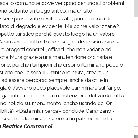
 cronaca, o comunque dove vengono denunciati problemi
sono soltanto un luogo antico, ma un sito
sere preservate e valorizzate, prima ancora di
stato di degrado è evidente. Ma come valorizzarle?
aspetto turistico perché questo luogo ha un valore
Caranzano - Piuttosto c’è bisogno di sensibilizzare la
e progetti concreti, efficaci, che non vadano ad
ntiche Mura grazie a una manutenzione ordinaria e
zione, perché i lampioni che ci sono illuminano poco o
stiche che, la sera, illuminino le mura, creare un
ad essere percorso sempre, anche da chi è in
ggia è davvero poco piacevole camminare sul fango.
, garantire una corretta manutenzione del verde tutto
 diano notizie sul monumento, anche usando dei Qr-
bilità? «Dalla mia ricerca - conclude Caranzano -
uisca un determinato valore a un patrimonio e lo
sa Beatrice Caranzano]