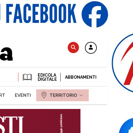
EDICOLA
ABBONAMENTI
DIGITALE
RT
EVENTI
TERRITORIO