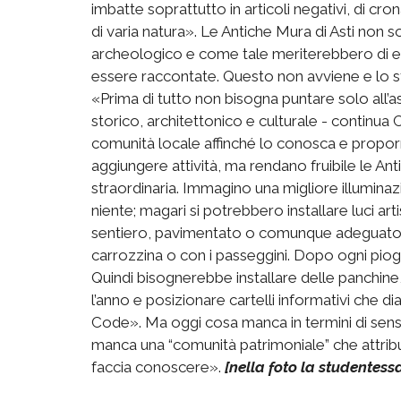
imbatte soprattutto in articoli negativi, di
di varia natura». Le Antiche Mura di Asti non 
archeologico e come tale meriterebbero di es
essere raccontate. Questo non avviene e lo 
«Prima di tutto non bisogna puntare solo all’
storico, architettonico e culturale - continua 
comunità locale affinché lo conosca e proporr
aggiungere attività, ma rendano fruibile le A
straordinaria. Immagino una migliore illumina
niente; magari si potrebbero installare luci arti
sentiero, pavimentato o comunque adeguato 
carrozzina o con i passeggini. Dopo ogni pio
Quindi bisognerebbe installare delle panchine
l’anno e posizionare cartelli informativi che
Code». Ma oggi cosa manca in termini di sensi
manca una “comunità patrimoniale” che attrib
faccia conoscere».
[nella foto la studentes