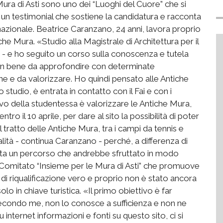
ura di Asti sono uno dei “Luoghi del Cuore” che si
 un testimonial che sostiene la candidatura e racconta
zionale. Beatrice Caranzano, 24 anni, lavora proprio
he Mura. «Studio alla Magistrale di Architettura per il
a - e ho seguito un corso sulla conoscenza e tutela
 un bene da approfondire con determinate
e e da valorizzare. Ho quindi pensato alle Antiche
studio, è entrata in contatto con il Fai e con i
tivo della studentessa è valorizzare le Antiche Mura,
 entro il 10 aprile, per dare al sito la possibilità di poter
 tratto delle Antiche Mura, tra i campi da tennis e
lità - continua Caranzano - perché, a differenza di
esenta un percorso che andrebbe sfruttato in modo
il Comitato “Insieme per le Mura di Asti” che promuove
o di riqualificazione vero e proprio non è stato ancora
olo in chiave turistica. «Il primo obiettivo è far
secondo me, non lo conosce a sufficienza e non ne
 internet informazioni e fonti su questo sito, ci si