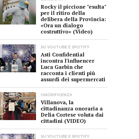
Rocky il piccione "esulta"
per il ritiro della
delibera della Provincia:
«Ora un dialogo
costruttivo» (Video)
SU YOUTUBE E SPOTIFY
Asti Confidential
incontra l'influencer
Luca Garbin che
racconta i clienti più
assurdi dei supermercati
ONORIFICENZA
Villanova, la
cittadinanza onoraria a
Delia Cortese voluta dai
cittadini (VIDEO)
SU YOUTUBE E SPOTIFY