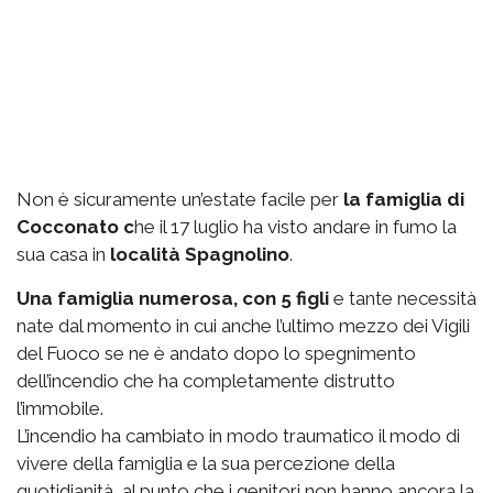
Non è sicuramente un’estate facile per
la famiglia di
Cocconato c
he il 17 luglio ha visto andare in fumo la
sua casa in
località Spagnolino
.
Una famiglia numerosa, con 5 figli
e tante necessità
nate dal momento in cui anche l’ultimo mezzo dei Vigili
del Fuoco se ne è andato dopo lo spegnimento
dell’incendio che ha completamente distrutto
l’immobile.
L’incendio ha cambiato in modo traumatico il modo di
vivere della famiglia e la sua percezione della
quotidianità, al punto che i genitori non hanno ancora la