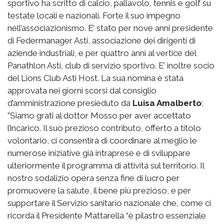
sportivo ha scritto di calcio, pallavolo, tennis e golf su
testate locali e nazionali. Forte il suo impegno
nell’associazionismo. E’ stato per nove anni presidente
di Federmanager Asti, associazione dei dirigenti di
aziende industriali, e per quattro anni al vertice del
Panathlon Asti, club di servizio sportivo. E’ inoltre socio
del Lions Club Asti Host. La sua nomina è stata
approvata nei giorni scorsi dal consiglio
d’amministrazione presieduto da
Luisa Amalberto
:
"Siamo grati al dottor Mosso per aver accettato
l’incarico. Il suo prezioso contributo, offerto a titolo
volontario, ci consentirà di coordinare al meglio le
numerose iniziative già intraprese e di sviluppare
ulteriormente il programma di attività sul territorio. Il
nostro sodalizio opera senza fine di lucro per
promuovere la salute, il bene più prezioso, e per
supportare il Servizio sanitario nazionale che, come ci
ricorda il Presidente Mattarella “è pilastro essenziale