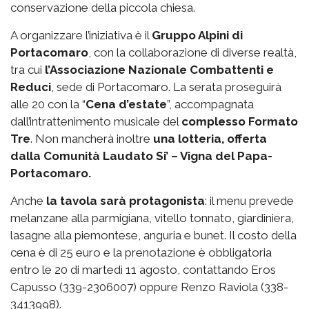
conservazione della piccola chiesa.
A organizzare l’iniziativa è il
Gruppo Alpini di
Portacomaro
, con la collaborazione di diverse realtà,
tra cui
l’Associazione Nazionale Combattenti e
Reduci
, sede di Portacomaro. La serata proseguirà
alle 20 con la “
Cena d’estate
”, accompagnata
dall’intrattenimento musicale del
complesso Formato
Tre
. Non mancherà inoltre
una lotteria, offerta
dalla Comunità Laudato Si’ – Vigna del Papa-
Portacomaro.
Anche
la tavola sarà protagonista
: il menu prevede
melanzane alla parmigiana, vitello tonnato, giardiniera,
lasagne alla piemontese, anguria e bunet. Il costo della
cena è di 25 euro e la prenotazione è obbligatoria
entro le 20 di martedì 11 agosto, contattando Eros
Capusso (339-2306007) oppure Renzo Raviola (338-
3413998).