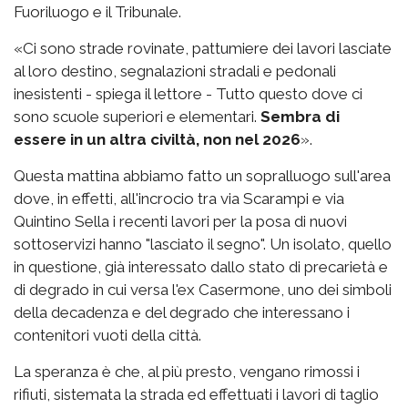
Fuoriluogo e il Tribunale.
«Ci sono strade rovinate, pattumiere dei lavori lasciate
al loro destino, segnalazioni stradali e pedonali
inesistenti - spiega il lettore - Tutto questo dove ci
sono scuole superiori e elementari.
Sembra di
essere in un altra civiltà, non nel 2026
».
Questa mattina abbiamo fatto un sopralluogo sull'area
dove, in effetti, all'incrocio tra via Scarampi e via
Quintino Sella i recenti lavori per la posa di nuovi
sottoservizi hanno "lasciato il segno". Un isolato, quello
in questione, già interessato dallo stato di precarietà e
di degrado in cui versa l'ex Casermone, uno dei simboli
della decadenza e del degrado che interessano i
contenitori vuoti della città.
La speranza è che, al più presto, vengano rimossi i
rifiuti, sistemata la strada ed effettuati i lavori di taglio