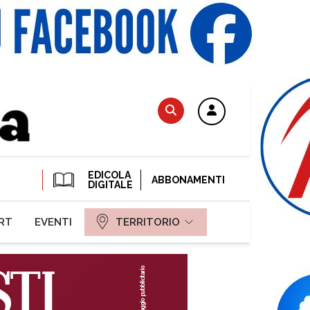
EDICOLA
ABBONAMENTI
DIGITALE
RT
EVENTI
TERRITORIO