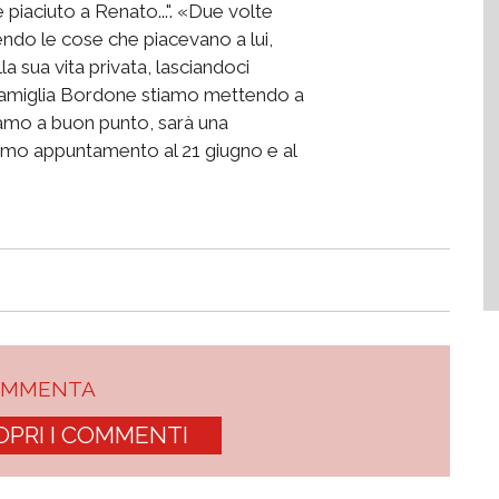
piaciuto a Renato...". «Due volte
endo le cose che piacevano a lui,
a sua vita privata, lasciandoci
a famiglia Bordone stiamo mettendo a
iamo a buon punto, sarà una
Diamo appuntamento al 21 giugno e al
OMMENTA
OPRI I COMMENTI