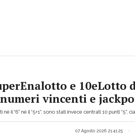
uperEnalotto e 10eLotto d
i numeri vincenti e jackp
 né il “6” né il “5+1”, sono stati invece centrati 10 punti “5”,
07 Agosto 2026 21:41:25